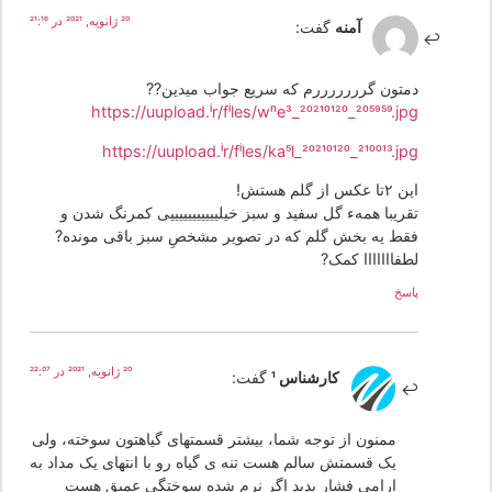
20 ژانویه, 2021 در 21:16
آمنه
گفت:
دمتون گرررررررم که سریع جواب میدین??
https://uupload.ir/files/wne3_20210120_205959.jpg
https://uupload.ir/files/ka5l_20210120_210013.jpg
این ۲تا عکس از گلم هستش!
تقریبا همهء گل سفید و سبز خیلیییییییییییی کمرنگ شدن و
فقط یه بخش گلم که در تصویر مشخصِ سبز باقی مونده?
لطفااااااا کمک?
پاسخ
20 ژانویه, 2021 در 22:07
کارشناس 1
گفت:
ممنون از توجه شما، بیشتر قسمتهای گیاهتون سوخته، ولی
یک قسمتش سالم هست تنه ی گیاه رو با انتهای یک مداد به
ارامی فشار بدید اگر نرم شده سوختگی عمیق هست