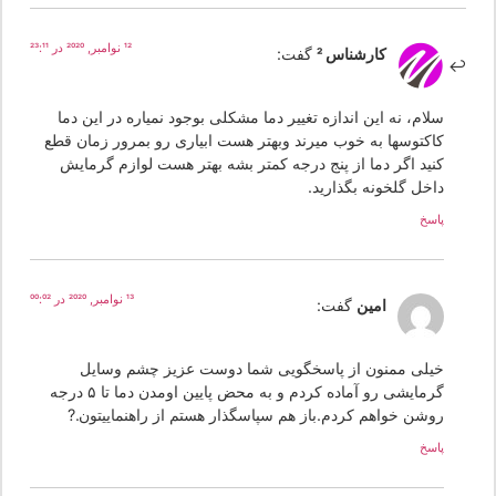
12 نوامبر, 2020 در 23:11
کارشناس 2
گفت:
سلام، نه این اندازه تغییر دما مشکلی بوجود نمیاره در این دما
کاکتوسها به خوب میرند وبهتر هست ابیاری رو بمرور زمان قطع
کنید اگر دما از پنج درجه کمتر بشه بهتر هست لوازم گرمایش
داخل گلخونه بگذارید.
پاسخ
13 نوامبر, 2020 در 00:02
امین
گفت:
خیلی ممنون از پاسخگویی شما دوست عزیز چشم وسایل
گرمایشی رو آماده کردم و به محض پایین اومدن دما تا ۵ درجه
روشن خواهم کردم.باز هم سپاسگذار هستم از راهنماییتون.?
پاسخ