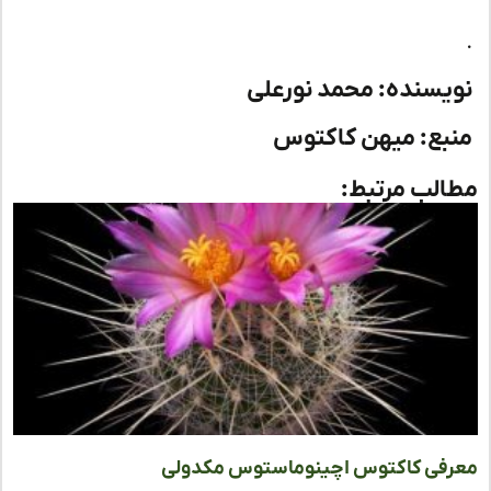
یسنده: محمد نورعلی
بع: میهن کاکتوس
لب مرتبط:
فی کاکتوس اچینوماستوس مکدولی