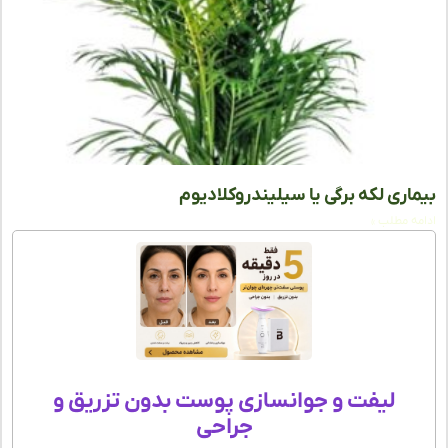
اری لکه برگی یا سیلیندروکلادیوم
ه مطلب »
لیفت و جوانسازی پوست بدون تزریق و
جراحی