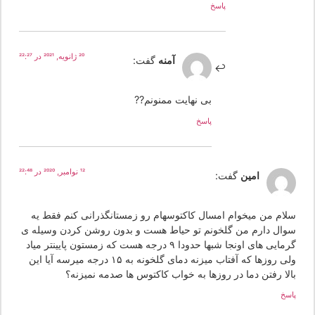
پاسخ
20 ژانویه, 2021 در 22:27
آمنه
گفت:
بی نهایت ممنونم??
پاسخ
12 نوامبر, 2020 در 22:48
امین
گفت:
لام من میخوام امسال کاکتوسهام رو زمستانگذرانی کنم فقط یه
وال دارم من گلخونم تو حیاط هست و بدون روشن کردن وسیله ی
گرمایی های اونجا شبها حدودا ۹ درجه هست که زمستون پایینتر میاد
ولی روزها که آفتاب میزنه دمای گلخونه به ۱۵ درجه میرسه آیا این
الا رفتن دما در روزها به خواب کاکتوس ها صدمه نمیزنه؟
سخ