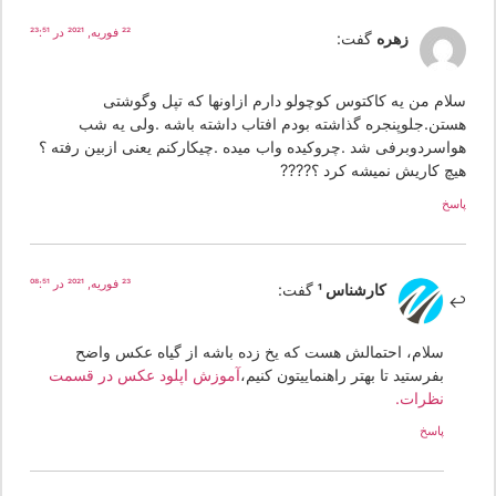
22 فوریه, 2021 در 23:51
زهره
گفت:
لام من یه کاکتوس کوچولو دارم ازاونها که تپل وگوشتی
ستن.جلوپنجره گذاشته بودم افتاب داشته باشه .ولی یه شب
واسردوبرفی شد .چروکیده واب میده .چیکارکنم یعنی ازبین رفته ؟
یچ کاریش نمیشه کرد ؟????
سخ
23 فوریه, 2021 در 08:51
کارشناس 1
گفت:
سلام، احتمالش هست که یخ زده باشه از گیاه عکس واضح
بفرستید تا بهتر راهنماییتون کنیم،
آموزش اپلود عکس در قسمت
نظرات.
پاسخ