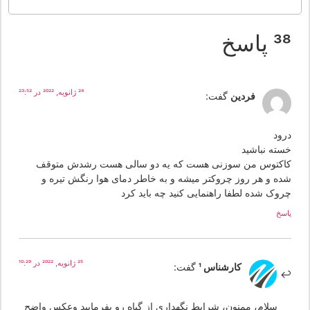
 پاسخ
24 ژانویه, 2022 در 23:52
فردین
گفت:
رود
سته نباشید
اکتوس من سوزنی هست که یه دو سالی هست رشدش متوقف
ده و هر روز چروکتر میشه و به خاطر دمای هوا رنگش تیره و
روک شده لطفا راهنمایی کنید چه باید کرد
سخ
25 ژانویه, 2022 در 10:29
کارشناس 1
گفت:
سلام، ممنون، شرایط نگهداری از گیاه رو بفرمایید وعکس واضح