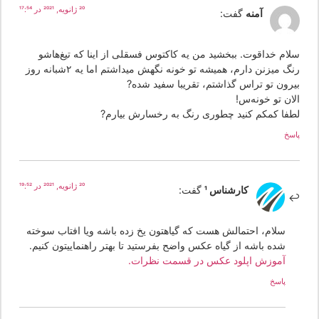
20 ژانویه, 2021 در 17:54
آمنه
گفت:
لام خداقوت. ببخشید من یه کاکتوس فسقلی از اینا که تیغ‌هاشو
رنگ میزنن دارم، همیشه تو خونه نگهش میداشتم اما یه ۲شبانه روز
یرون تو تراس گذاشتم، تقریبا سفید شده?
لان تو خونه‌س!
طفا کمکم کنید چطوری رنگ به رخسارش بیارم?
سخ
20 ژانویه, 2021 در 19:52
کارشناس 1
گفت:
سلام، احتمالش هست که گیاهتون یخ زده باشه ویا افتاب سوخته
شده باشه از گیاه عکس واضح بفرستید تا بهتر راهنماییتون کنیم.
آموزش اپلود عکس در قسمت نظرات.
پاسخ