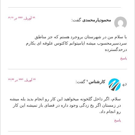
25 آوریل, 2021 در 21:13
محمودیارمحمدی
گفت:
ا سلام من در شهرستان بروجرد هستم که جز مناطق
ردسیرمحسوب میشه ایامیتوانم کاکتوس علوفه ای بکارم
رحدگسترده
سخ
25 آوریل, 2021 در 22:00
کارشناس 1
گفت:
سلام، اگر داخل گلخونه میخواهید این کار رو انجام بدید بله میشه
در زمستان اگر یخ زدگی وجود داره در فضای باز نمیشه این کار
رو انجام داد.
پاسخ