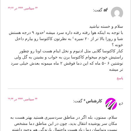
29 سپتامبر, 2020 در 23:22
ali
گفت:
لام و خسته نباشید
با توجه به اینکه هوا رفته رفته داره سرد میشه (حدود ۹ درجه هستش
شبا و روزا بالا تر از ۲۰ نمیره ) به نظرتون کاکتوسا رو بیارم داخل
ونه ؟
نار کاکتوسا گلایی مثل ادنیوم و نخل اینام هست اونا رو چطور
استیش خودم میخوام کاکتوسا برن به خواب و بشینن به گل ولی
نوشتین ۶ -۵ ماه که این دما فوقش ۲ ماه میمونه بعدش خیلی سرد
ر میشه
سخ
30 سپتامبر, 2020 در 13:26
کارشناس 2
گفت:
سلام، ممنون، بله اگر در مناطق سردسیری هستید بهتر هست به
مکان سر پوشیده انتقال بدید، چون در این مناطق دما مشخص
نیست ونواسان دما زیاد هست واحتمال بارندگی هم وجود داشته