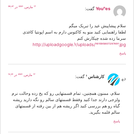
17 مارس, 2021 در 08:47
Younes
گفت:
لام پیشاپیش عید را تبریک میگم
فا راهنمایی کنید منو یه کاکتوس دارم به اسم اپونتیا کاغذی
رما زده شده چیکارش کنم
http://uploadgoogle.ir/uploads/161595807297491.jp
سخ
17 مارس, 2021 در 12:01
کارشناس 1
گفت:
سلام، ممنون همچنین، تمام قسمتهایی رو که یخ زده وحالت نرم
ولزجی دارند جدا کنید وفقط قسمتهای سالم رو نگه دارید ریشه
گیاه رو هم بررسی کنید اگر ریشه هم از بین رفته از قسمتهای
سالم قلمه بگیرید.
پاسخ