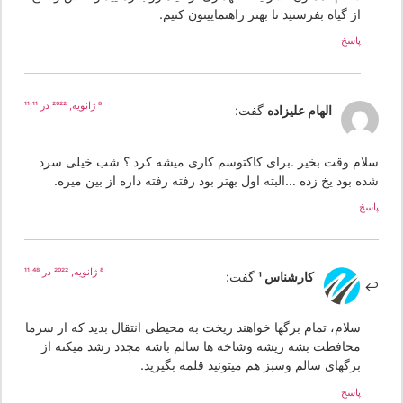
از گیاه بفرستید تا بهتر راهنماییتون کنیم.
پاسخ
8 ژانویه, 2022 در 11:11
الهام علیزاده
گفت:
لام وقت بخیر .برای کاکتوسم کاری میشه کرد ؟ شب خیلی سرد
ه بود یخ زده …البته اول بهتر بود رفته رفته داره از بین میره.
سخ
8 ژانویه, 2022 در 11:48
کارشناس 1
گفت:
سلام، تمام برگها خواهند ریخت به محیطی انتقال بدید که از سرما
محافظت بشه ریشه وشاخه ها سالم باشه مجدد رشد میکنه از
برگهای سالم وسبز هم میتونید قلمه بگیرید.
پاسخ