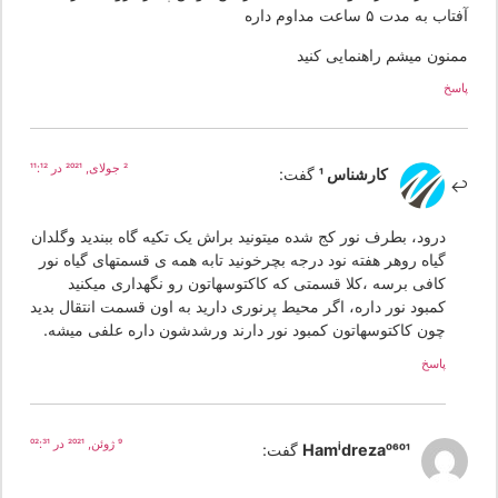
اب به مدت ۵ ساعت مداوم داره
منون میشم راهنمایی کنید
سخ
2 جولای, 2021 در 11:12
کارشناس 1
گفت:
درود، بطرف نور کج شده میتونید براش یک تکیه گاه ببندید وگلدان
گیاه روهر هفته نود درجه بچرخونید تابه همه ی قسمتهای گیاه نور
کافی برسه ،کلا قسمتی که کاکتوسهاتون رو نگهداری میکنید
کمبود نور داره، اگر محیط پرنوری دارید به اون قسمت انتقال بدید
چون کاکتوسهاتون کمبود نور دارند ورشدشون داره علفی میشه.
پاسخ
9 ژوئن, 2021 در 02:31
Hamidreza0601
گفت: