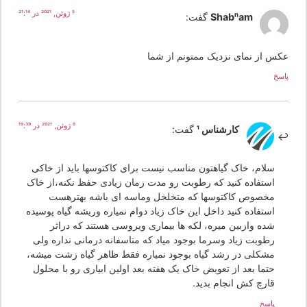
5 ژوئن, 2021 در 21:14
Shabnam
گفت:
کس از نمای نزدیک ممنونم از شما
سخ
6 ژوئن, 2021 در 19:39
کارشناس 1
گفت:
سلام، خاک گیاهتون مناسب نیست برای کاکتوسها باید از خاکی
استفاده کنید که رطوبت رو مدت زمان زیادی حفظ نکنه،از خاک
مخصوص کاکتوسها که متخلخل وماسه ای باشه بهترهست
استفاده کنید داخل این خاک زیاد دوام نمیاره وریشه گیاه پوسیده
شده وازبین میره، لکه ها بیماری ویروسی هستند که دراثر
رطوبت زیاد وسرما بوجود میاد که متاسفانه درمانی نداره ولی
مشکلی در رشد گیاه بوجود نمیاره فقط ظاهر گیاه زشت میشه،
حتما بعد از تعویض خاک یک هفته بعد اولین ابیاری رو با محلول
قارچ کش انجام بدید.
پاسخ