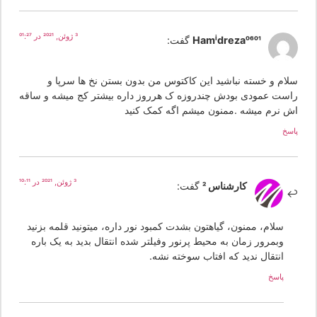
3 ژوئن, 2021 در 01:27
Hamidreza0601
گفت:
لام و خسته نباشید این کاکتوس من بدون بستن نخ ها سرپا و
است عمودی بودش چندروزه ک هرروز داره بیشتر کج میشه و ساقه
ش نرم میشه .ممنون میشم اگه کمک کنید
سخ
3 ژوئن, 2021 در 10:11
کارشناس 2
گفت:
سلام، ممنون، گیاهتون بشدت کمبود نور داره، میتونید قلمه بزنید
وبمرور زمان به محیط پرنور وفیلتر شده انتقال بدید به یک باره
انتقال ندید که افتاب سوخته نشه.
پاسخ