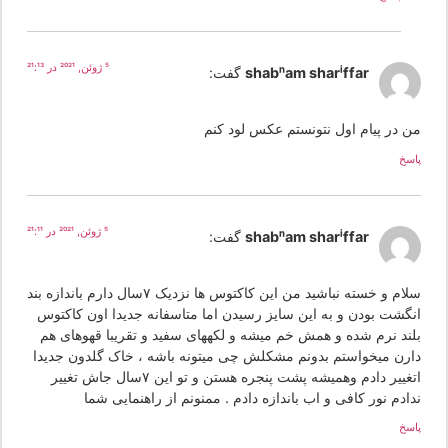
5 ژوئن, 2021 در 21:13
shabnam shariffar
گفت:
ن در پیام اول نتونستم عکس لود کنم
سخ
5 ژوئن, 2021 در 21:11
shabnam shariffar
گفت:
سلام و خسته نباشید من این کاکتوس ها نزدیک ۷سال دارم باندازه بند
نگشت بودن و به این سایز رسیدن اما متاسفانه جدیدا اون کاکتوس
لند نرم شده و همش خم میشه و لکههای سفید و تقریبا قهوهای هم
ارن میخواستم بدونم مشکلش چی میتونه باشه ، خاک گلدون جدیدا
اتغییر دادم وهمیشه پشت پنجره هستن و تو این ۷سال جاش تغییر
ادم نور کافی و اب باندازه دادم . ممنونم از راهنمایی شما
سخ