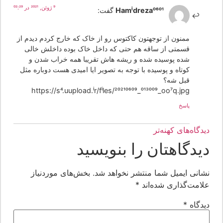
9 ژوئن, 2021 در 02:29
Hamidreza0601
گفت:
ممنون از توجهتون کاکتوس رو از خاک که خارج کردم دیدم از
قسمتی از ساقه هم حتی که داخل خاک بوده داخلش خالی
شده پوسیده شده و ریشه هاش تقریبا همه خراب شدن و
کوتاه و پوسیده با توجه به تصویر ایا امیدی هست دوباره مثل
قبل شه؟
https://s4.uupload.ir/files/20210609_013009_oo7q.jpg
پاسخ
یدگاه‌های کهنه‌تر
یدگاهتان را بنویسید
شانی ایمیل شما منتشر نخواهد شد.
بخش‌های موردنیاز
لامت‌گذاری شده‌اند
*
یدگاه
*