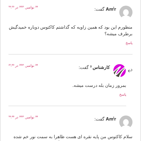
28 نوامبر, 2021 در 19:33
Amir
گفت:
نظورم این بود که همین زاویه که گذاشتم کاکتوس دوباره خمیدگیش
رطرف میشه؟
سخ
28 نوامبر, 2021 در 21:43
کارشناس 2
گفت:
بمرور زمان بله درست میشه.
پاسخ
28 نوامبر, 2021 در 19:30
Amir
گفت:
لام کاکتوس من پایه نقره ای هست ظاهرا به سمت نور خم شده