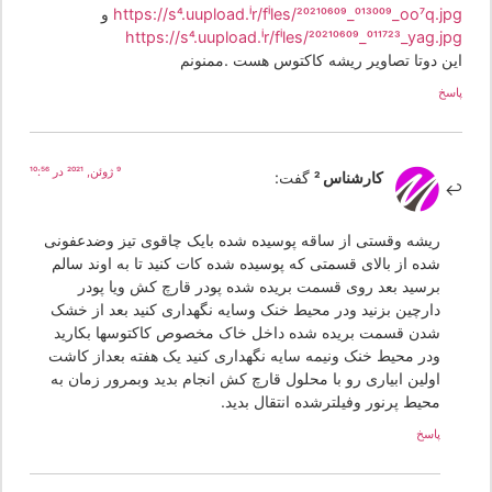
https://s4.uupload.ir/files/20210609_013009_oo7q.jp
و
https://s4.uupload.ir/files/20210609_011723_yag.jp
ین دوتا تصاویر ریشه کاکتوس هست .ممنونم
سخ
9 ژوئن, 2021 در 10:56
کارشناس 2
گفت:
ریشه وقستی از ساقه پوسیده شده بایک چاقوی تیز وضدعفونی
شده از بالای قسمتی که پوسیده شده کات کنید تا به اوند سالم
برسید بعد روی قسمت بریده شده پودر قارچ کش ویا پودر
دارچین بزنید ودر محیط خنک وسایه نگهداری کنید بعد از خشک
شدن قسمت بریده شده داخل خاک مخصوص کاکتوسها بکارید
ودر محیط خنک ونیمه سایه نگهداری کنید یک هفته بعداز کاشت
اولین ابیاری رو با محلول قارچ کش انجام بدید وبمرور زمان به
محیط پرنور وفیلترشده انتقال بدید.
پاسخ