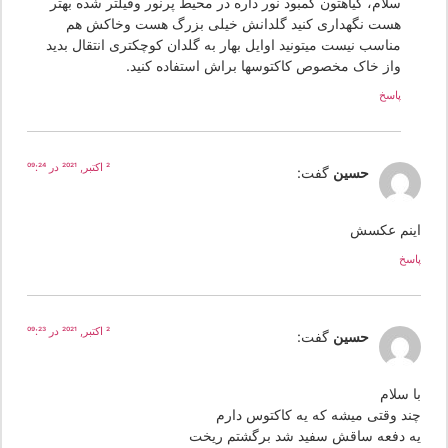
سلام، گیاهتون کمبود نور داره در محیط پرنور وفیلتر شده بهتر
هست نگهداری کنید گلدانش خیلی بزرگ هست وخاکش هم
مناسب نیست میتونید اوایل بهار به گلدان کوچکتری انتقال بدید
واز خاک مخصوص کاکتوسها براش استفاده کنید.
پاسخ
2 اکتبر, 2021 در 09:24
حسین
گفت:
ینم عکسش
سخ
2 اکتبر, 2021 در 09:23
حسین
گفت:
 سلام
ند وقتی میشه که یه کاکتوس دارم
ه دفعه ساقش سفید شد برگشتم ریخت