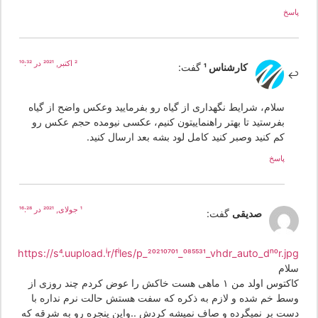
سخ
2 اکتبر, 2021 در 10:32
کارشناس 1
گفت:
سلام، شرایط نگهداری از گیاه رو بفرمایید وعکس واضح از گیاه
بفرستید تا بهتر راهنماییتون کنیم، عکسی نیومده حجم عکس رو
کم کنید وصبر کنید کامل لود بشه بعد ارسال کنید.
پاسخ
1 جولای, 2021 در 16:28
صدیقی
گفت:
https://s4.uupload.ir/files/p_20210701_085531_vhdr_auto_dn0r.jp
لام
کاکتوس اولد من ۱ ماهی هست خاکش را عوض کردم چند روزی از
سط خم شده و لازم به ذکره که سفت هستش حالت نرم نداره با
ست بر نمیگرده و صاف نمیشه کردش ..واین پنجره رو به شرقه که