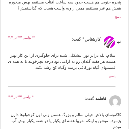
نجره جنوبی هم هست حدود سه ساعت آفتاب مستقیم بهش میخوره
قیش هم غیر مستقیم همین زاویه واست هست که گذاشتمش؟
سخ
28 نوامبر, 2021 در 21:42
کارشناس 2
گفت:
سلام، بله دراثر نور اینشکلی شده برای جلوگیری از این کار بهتر
هست هر هفته گلدان رو به ارامی نود درجه بچرخونید تا به همه ی
قسمتهای گیاه نورکافی برسه وگیاه کج رشد نکنه.
پاسخ
8 نوامبر, 2021 در 15:33
فاطمه
گفت:
اکتوسای بالاش خیلی سالم و بزرگ هستن ولی اون کوچولوها دارن
مرده میشن و اینکه تقریبا هفته ای یکبار یا دو هفته یکبار بهش آب
یدم