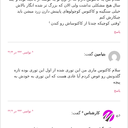
ال هیچ مشکلی نداشت ولی الان که بزرگ تر شده انگار بالاش
یلی سنگینه و کاکتوس کوچولوهای پایینش دارن زرد میشن باید
یکارش کنم
وقتی کوچیکه چندتا از کاکتوساش رو کندن )
سخ
5 نوامبر, 2021 در 15:29
بنیامین
گفت:
لام کاکتوس ماری من این توری شده از اول این توری بوده تازه
لدونش رو عوض کردم آیا عادی هست که این توری به خودش به
یچه
سخ
5 نوامبر, 2021 در 23:12
کارشناس 2
گفت: