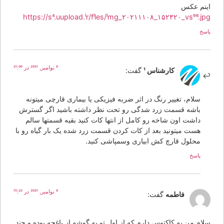
ینم عکس
https://s4.uupload.ir/files/img_۲۰۲۱۱۱۰۸_۱۵۲۳۲۰_vs96.jp
سخ
8 نوامبر, 2021 در 21:06
کارشناس 1
گفت:
سلام، تغییر رنگ در اثر ضربه فیزیکی یا بیماری قارچی میتونه
باشه قسمت زرد شدگی رو تحت نظر داشته باشید اگر گسترش
داشت اون شاخه رو کامل از انتها کات کنید بقیه قسمتها سالم
هست میتونید بعد از کات کردن قسمت زرد شده یک بار گیاه رو با
محلول قارچ کش ابیاری وسمپاشی کنید.
پاسخ
8 نوامبر, 2021 در 15:22
فاطمه
گفت:
لام من یه کاکتوس دارم که از اول تو یه گوشه از باغچه بوده و چند