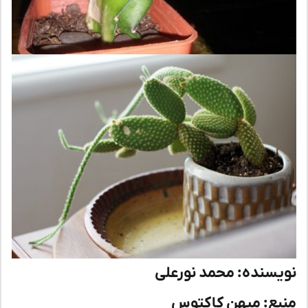
یسنده: محمد نورعلی
بع: میهن کاکتوس