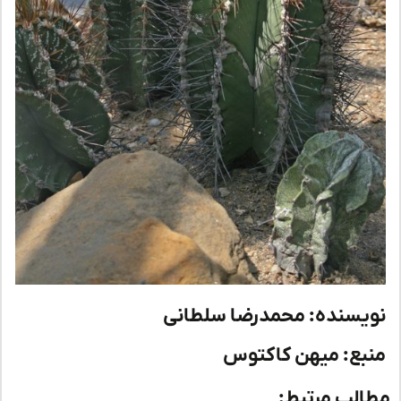
یسنده: محمدرضا سلطانی
بع: میهن کاکتوس
لب مرتبط: