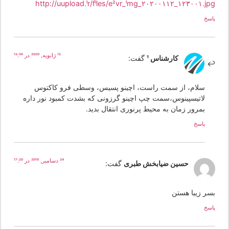
http://uupload.ir/files/e2vr_img_۲۰۲۰۰۱۱۲_۱۲۳۰۰۱.jp
سخ
12 ژانویه, 2020 در 12:56
کارشناس 1
گفت:
سلام، از سمت راست، اچینو پسیس، وسطی فرو کاکتوس
لاتیسپینوس،سمت چپ اچینو گرزونی که بشدت کمبود نور داره
بمرور زمان به محیط پرنوری انتقال بدید.
پاسخ
24 دسامبر, 2019 در 17:20
حسین ضیابخش طبری
گفت:
سر زیبا هستن
سخ