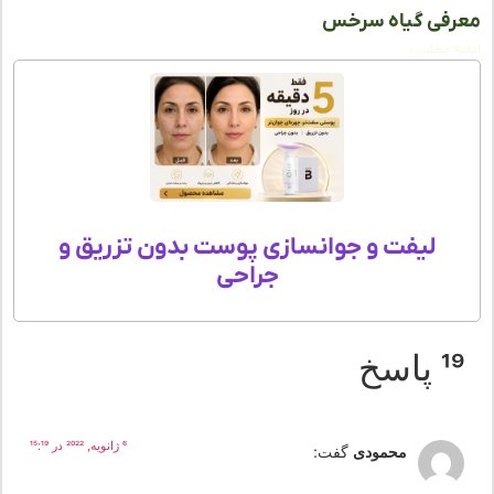
فی گیاه سرخس
ه مطلب »
لیفت و جوانسازی پوست بدون تزریق و
جراحی
 پاسخ
6 ژانویه, 2022 در 15:19
محمودی
گفت: