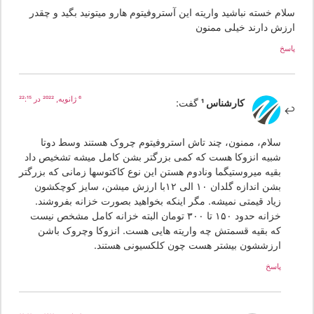
لام خسته نباشید واریته این آستروفیتوم هارو میتونید بگید و چقدر
رزش دارند خیلی ممنون
سخ
6 ژانویه, 2022 در 22:15
کارشناس 1
گفت:
سلام، ممنون، چند تاش استروفیتوم چروک هستند وسط دوتا
شبیه انزوکا هست که کمی بزرگتر بشن کامل میشه تشخیص داد
بقیه میروستیگما ونادوم هستن این نوع کاکتوسها زمانی که بزرگتر
بشن اندازه گلدان ۱۰ الی ۱۲با ارزش میشن، سایز کوچکشون
زیاد قیمتی نمیشه. مگر اینکه بخواهید بصورت خزانه بفروشند.
خزانه حدود ۱۵۰ تا ۳۰۰ تومان البته خزانه کامل مشخص نیست
که بقیه قسمتش چه واریته هایی هست. انزوکا وچروک باشن
ارزششون بیشتر هست چون کلکسیونی هستند.
پاسخ