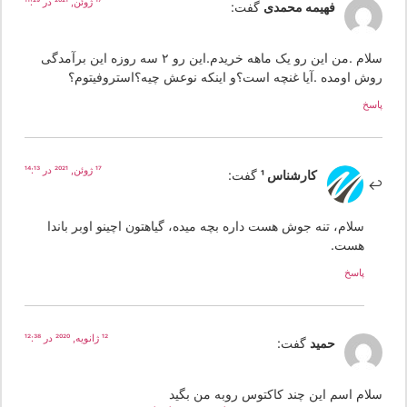
17 ژوئن, 2021 در 11:29
فهیمه محمدی
گفت:
سلام .من این رو یک ماهه خریدم.این رو ۲ سه روزه این برآمدگی
وش اومده .آیا غنچه است؟و اینکه نوعش چیه؟استروفیتوم؟
سخ
17 ژوئن, 2021 در 14:13
کارشناس 1
گفت:
سلام، تنه جوش هست داره بچه میده، گیاهتون اچینو اوبر باندا
هست.
پاسخ
12 ژانویه, 2020 در 12:38
حمید
گفت:
لام اسم این چند کاکتوس روبه من بگید