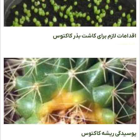
امات لازم برای کاشت بذر کاکتوس
ه مطلب »
یدگی ریشه کاکتوس