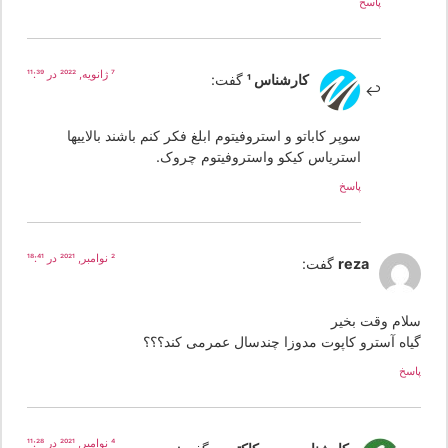
پاسخ
7 ژانویه, 2022 در 11:39
کارشناس 1
گفت:
سوپر کاباتو و استروفیتوم ابلغ فکر کنم باشند بالاییها
استریاس کیکو واستروفیتوم چروک.
پاسخ
2 نوامبر, 2021 در 18:41
reza
گفت:
لام وقت بخیر
یاه آسترو کاپوت مدوزا چندسال عمرمی کند؟؟؟
سخ
4 نوامبر, 2021 در 11:28