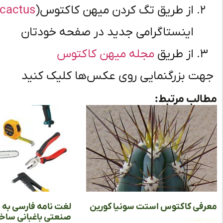
از طریق تگ کردن میهن کاکتوس(
cactus
اینستاگرامی جدید در صفحه خودتان
از طریق
مجله میهن کاکتوس
جهت بزرگنمایی روی عکس‌ها کلیک کنید
مطالب مرتبط:
معرفی کاکتوس استت سونیا کورین
لغت نامه فارسی به ا
صنعتی باغبانی ساخت
ادامه مطلب »