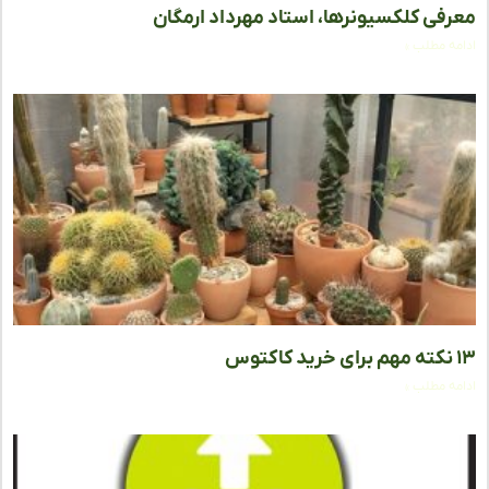
فی کلکسیونرها، استاد مهرداد ارمگان
ه مطلب »
ه مطلب »