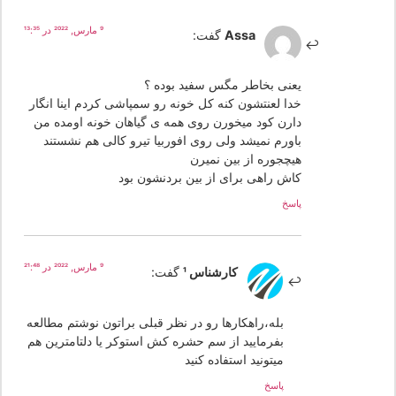
9 مارس, 2022 در 13:35
Assa
گفت:
یعنی بخاطر مگس سفید بوده ؟
خدا لعنتشون کنه کل خونه رو سمپاشی کردم اینا انگار
دارن کود میخورن روی همه ی گیاهان خونه اومده من
باورم نمیشد ولی روی افوربیا تیرو کالی هم نشستند
هیچجوره از بین نمیرن
کاش راهی برای از بین بردنشون بود
پاسخ
9 مارس, 2022 در 21:48
کارشناس 1
گفت:
بله،راهکارها رو در نظر قبلی براتون نوشتم مطالعه
بفرمایید از سم حشره کش استوکر یا دلتامترین هم
میتونید استفاده کنید
پاسخ