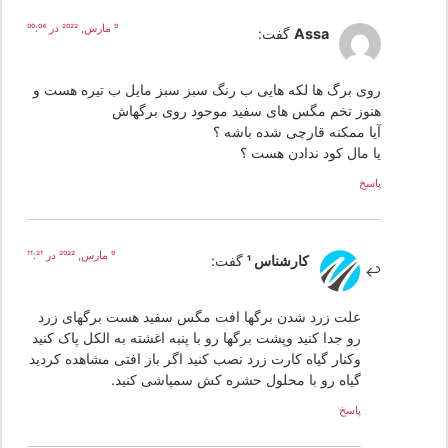
9 مارس, 2022 در 00:04
Assa
گفت:
روی برگ ها لکه هایی ب رنگ سبز سبز مایل ب تیره هست و
هنوز تخم مگس های سفید موحود روی برگهاش
آیا ممکنه قارچی شده باشه ؟
یا مال کود ندادن هست ؟
پاسخ
9 مارس, 2022 در 11:21
کارشناس 1
گفت:
علت زرد شدن برگها افت مگس سفید هست برگهای زرد
رو جدا کنید وپشت برگها رو با پنبه اغشته به الکل پاک کنید
وکنار گیاه کارت زرد نصب کنید اگر باز افتی مشاهده کردید
گیاه رو با محلول حشره کش سمپاشی کنید.
پاسخ