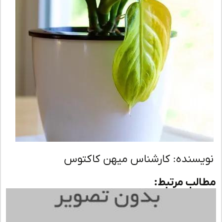
یسنده: کارشناس میهن کاکتوس
لب مرتبط: