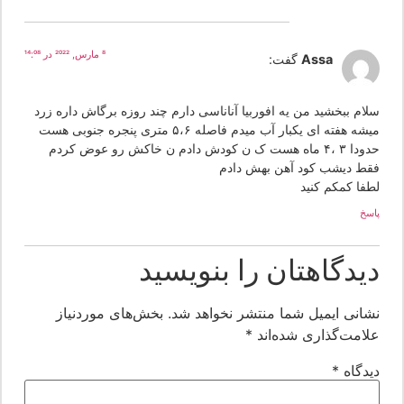
8 مارس, 2022 در 14:08
Assa
گفت:
لام ببخشید من یه افوربیا آناناسی دارم چند روزه برگاش داره زرد
میشه هفته ای یکبار آب میدم فاصله ۵،۶ متری پنجره جنوبی هست
حدودا ۳ ،۴ ماه هست ک ن کودش دادم ن خاکش رو عوض کردم
قط دیشب کود آهن بهش دادم
طفا کمکم کنید
سخ
یدگاهتان را بنویسید
شانی ایمیل شما منتشر نخواهد شد.
بخش‌های موردنیاز
لامت‌گذاری شده‌اند
*
یدگاه
*