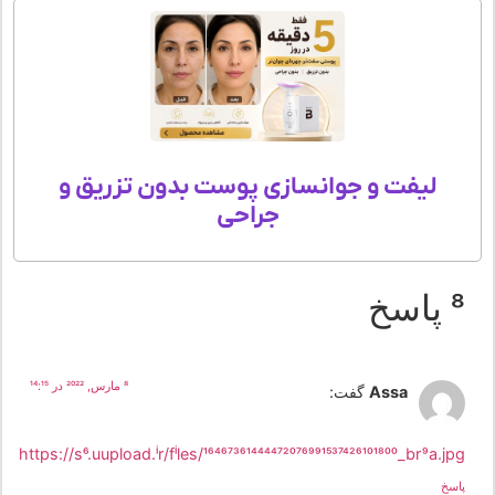
لیفت و جوانسازی پوست بدون تزریق و
جراحی
اسخ
8 مارس, 2022 در 14:15
Assa
گفت:
https://s6.uupload.ir/files/16467361444472076991537426101800_br9a.j
سخ