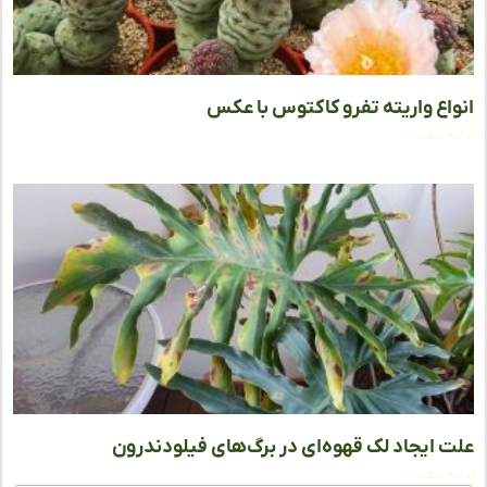
اع واریته تفرو کاکتوس با عکس
ه مطلب »
 ایجاد لک قهوه‌ای در برگ‌های فیلودندرون
ه مطلب »