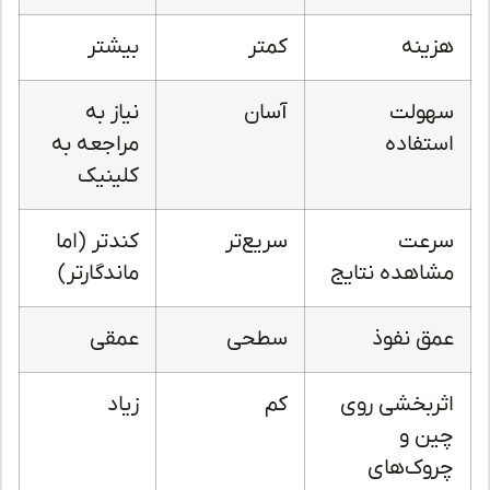
هزینه
کمتر
بیشتر
سهولت
آسان
نیاز به
استفاده
مراجعه به
کلینیک
سرعت
سریع‌تر
کندتر (اما
مشاهده نتایج
ماندگارتر)
عمق نفوذ
سطحی
عمقی
اثربخشی روی
کم
زیاد
چین و
چروک‌های