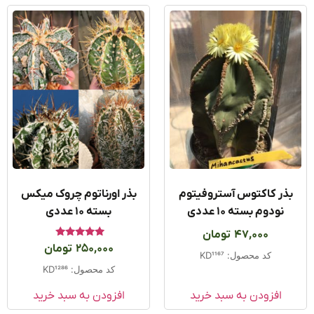
ذر کاکتوس آستروفیتوم
بذر اورناتوم چروک میکس
نودوم بسته ۱۰ عددی
بسته 10 عددی
47,000
تومان
امتیاز
250,000
تومان
5.00
کد محصول: KD1167
از 5
کد محصول: KD1286
افزودن به سبد خرید
افزودن به سبد خرید