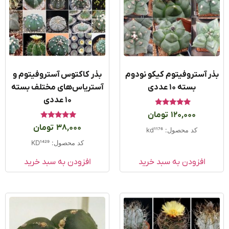
ر آستروفیتوم کیکو نودوم
بذر کاکتوس آستروفیتوم و
بسته ۱۰ عددی
آستریاس‌های مختلف بسته
۱۰ عددی
امتیاز
120,000
تومان
4.67
امتیاز
از 5
38,000
تومان
کد محصول: kd1176
5.00
از 5
کد محصول: KD1429
افزودن به سبد خرید
افزودن به سبد خرید