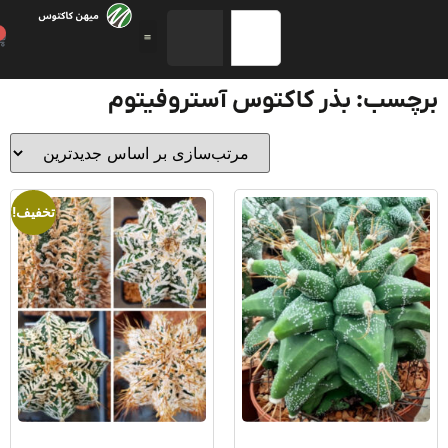
0
چسب: بذر کاکتوس آستروفیتوم
تخفیف!