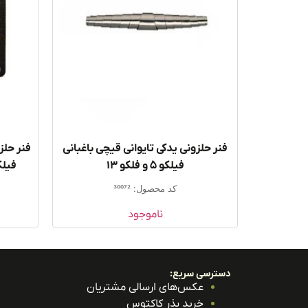
فنر حلزونی یدکی تایوانی قیچی باغبانی
فیلکو ۵ و فلکو ۱۳
فیلکو ۱۳ سوئیس ب
کد محصول: 30072
ناموجود
دسترسی سریع:
عکس‌های ارسالی مشتریان
خرید بذر کاکتوس