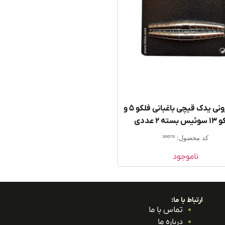
فنر حلزونی یدک قیچی باغبانی فلکو ۵ و
سته ۲ عددی
کد محصول: 30070
ناموجود
ارتباط با ما:
تماس با ما
درباره ما