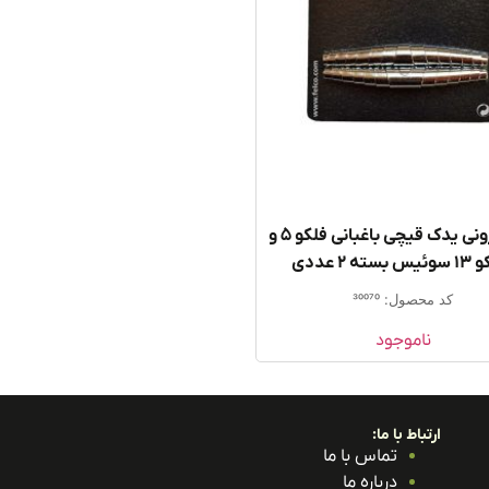
فنر حلزونی یدک قیچی باغبانی فلکو ۵ و
سته ۲ عددی
کد محصول: 30070
ناموجود
ارتباط با ما:
تماس با ما
درباره ما