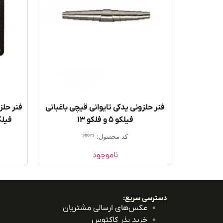
فنر حلزونی یدکی تایوانی قیچی باغبانی
فیلکو ۵ و فلکو ۱۳
فیلکو ۱۳ سوئیس ب
کد محصول: 30072
ناموجود
دسترسی سریع:
عکس‌های ارسالی مشتریان
خرید بذر کاکتوس