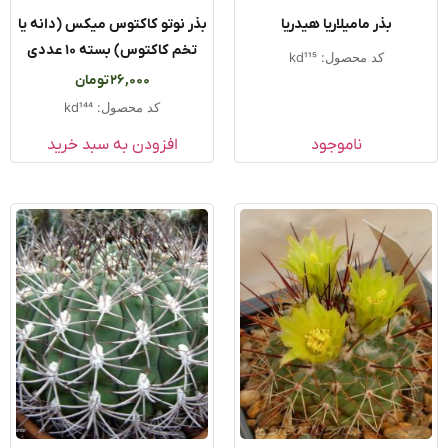
بذر مامیلاریا هیدریا
بذر نوتو کاکتوس میکس (دانه یا
تخم کاکتوس) بسته ۱۰ عددی
کد محصول: kd115
26,000
تومان
کد محصول: kd144
ناموجود
افزودن به سبد خرید