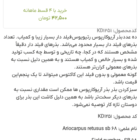
خرید با ۴ قسط ماهانه
42,500
تومان
ول: KD1251
دد بذر آریوکارپوس رتیویوس فیلد دار بسیار زیبا و کمیاب. تعداد
ای فیلد دار بسیار محدود می‌باشد. بذرهای فیلد دار دقیقاً
ص هستند که در کجا، چه تاریخی و توسط چه کسب تولید
و بسیار خالص و کمیاب هستند و به همین دلیل نسبت به
ای معمولی گران‌تر هستند.
 معمولی و بدون فیلد این کاکتوس میتواند تا یک پنجم این
ت باشد.
کردن بذر بذر آریوکارپوس ها ممکن است مقداری نسبت به
ای دیگر سخت‌تر باشد به همین دلیل کاشت این بذر برای
ان تازه کار توصیه نمی‌شود.
صول: KD1251
Ariocarpus retusus sb