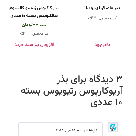
بذر مامیلاریا پتروفیلا
بذر کاکتوس ژیمینو کالسیوم
ساگلیونیس بسته ۱۰ عددی
کد محصول: kd154
33,000
تومان
کد محصول: kd120
ناموجود
افزودن به سبد خرید
3 دیدگاه برای
بذر
آریوکارپوس رتیویوس بسته
10 عددی
کارشناس 1
–
18 می, 2018