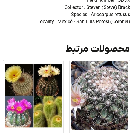
Field number : S
Collector : Steven (Steve) B
Species : Ariocarpus ret
Locality : Mexicó : San Luis Potosi (Coro
صولات مرتبط