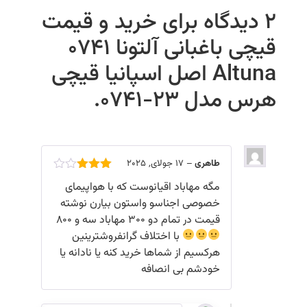
2 دیدگاه برای
خرید و قیمت
قیچی باغبانی آلتونا 0741
Altuna اصل اسپانیا قیچی
هرس مدل ۲۳-۰۷۴۱.
طاهری
–
17 جولای, 2025
امتیاز
مگە مهاباد اقیانوست کە با هواپیمای
3
از 5
خصوصی اجناسو واستون بیارن نوشتە
قیمت در تمام دو ۳۰۰ مهاباد سە و ٨۰۰
با اختلاف گرانفروشترینین
هرکسیم از شماها خرید کنە یا نادانە یا
خودشم بی انصافە