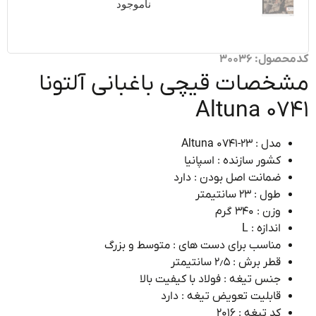
ناموجود
ول: 30036
خصات قیچی باغبانی آلتونا
Altuna 07
مدل : Altuna 0741-23
کشور سازنده : اسپانیا
ضمانت اصل بودن : دارد
طول : ۲۳ سانتیمتر
وزن : ۳۴۰ گرم
اندازه : L
مناسب برای دست های : متوسط و بزرگ
قطر برش : ۲٫۵ سانتیمتر
جنس تیغه : فولاد با کیفیت بالا
قابلیت تعویض تیغه : دارد
کد تیغه : ۲۰۱۶