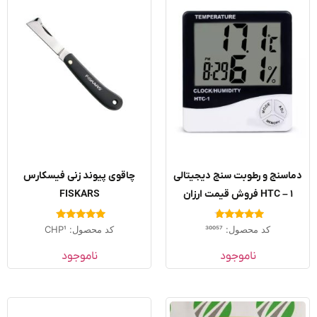
اسنج و رطوبت‌ سنج دیجیتالی
چاقوی پیوند زنی فیسکارس
HTC – 1 فروش قیمت ارزان
FISKARS
امتیاز
امتیاز
کد محصول: 30057
کد محصول: CHP1
5.00
4.50
از 5
از 5
ناموجود
ناموجود