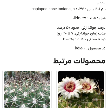
ی
 : copiapoa haseltoniana jn 2037
فیلد : JN2037
جوانه زنی: حدود ۵۰ درصد
ان جوانه‌زنی: ۷ تا ۳۰ روز
ه سختی کاشت : متوسط
صول : kd1510
صولات مرتبط