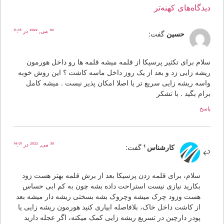
یدگاه‌های کهنه‌تر
30 می, 2022 در 11:15
حسین
گفت:
لام برای تکثیر پرسیکا از قلمه میشه قلمه ها رو داخل هورمون
یشه زایی زد و بعد از یک روز داخل ماسه کاشت ؟ این روش خوبه
اسه ریشه زایی سریع تر یا اصلا امکان پذیر نیست . میشه کامل
ام بگید . با تشکر
سخ
30 می, 2022 در 14:01
کارشناس 1
گفت:
سلام، برای قلمه زدن پرسیکا بعد از برش قلمه بهتر هست زود
بکارید نیازی نیست استراحت داده بشه چون به کم ابی حساس
هست وزود چرک میشه وچروک بشه بسختی ریشه دار میشه بعد
از کاشت داخل خاک، بلافاصله ابیاری کنید هورمون ریشه زایی یا
پودر دارچین در تسریع ریشه زایی کمک میکنه، اگر عجله دارید