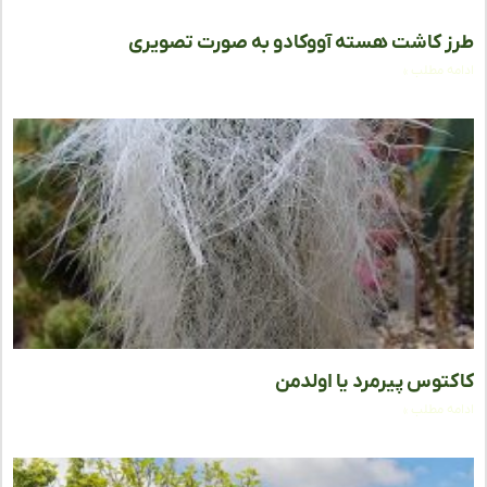
 کاشت هسته آووکادو به صورت تصویری
ه مطلب »
توس پیرمرد یا اولدمن
ه مطلب »