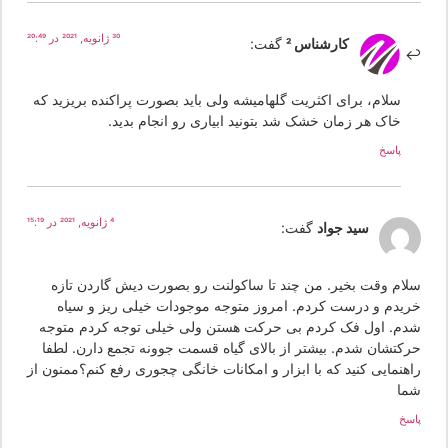
30 ژانویه, 2021 در 20:49
کارشناس 2
گفت:
سلام، برای اکثریت گلهامیشه ولی باید بصورت پراکنده بریزید که
خاک هر زمان خشک شد بتونید ابیاری رو انجام بدید.
پاسخ
4 ژانویه, 2021 در 15:19
سید جواد
گفت:
لام وقت بخیر. من چند تا ساکولنت رو بصورت دیش گاردن تازه
ریدم و درست کردم. امروز متوجه موجودات خیلی ریز و سیاه
دم. اول فک کردم بی حرکت هستن ولی خیلی توجه کردم متوجه
رکتشان شدم. بیشتر از بالای گیاه قسمت جوونه تجمع دارن. لطفا
اهنمایی کنید که با ابزار و امکانات خانگی چجوری رفع کنم؟ممنون از
ما
سخ