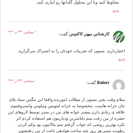
مخلوط کنید وبا این محلول گلدانها رو ابیاری کنید.
پاسخ
2 سپتامبر, 2017 در 10:10
کارشناس میهن کاکتوس
گفت:
ختیاردارید. ممنون که تجربیات خودتان را به اشتراک می‌گزارید.
سخ
1 سپتامبر, 2017 در 13:54
Baber
گفت:
لام.وقت بخیر ممنون از مطالب اموزنده.واقعا این مگس سیاه بلای
ان خزانه هاست ،مخصوصا به خزانه لیتوپس وپیلوس واستروفیتوم
لاقه ی زیادی دارن.بیشتر جوانه های من در بستر توسط لاروهای این
شره از بین رفت.سم دلتامترین ودیازینون هم استفاده کردم اثر
کرد.بهترین روشی که جواب گرفتم سم مالاتیون بود.وکم کردن
طوبت بستر.هر روز چند ساعت هوادهی باعث از بین رفتنشون