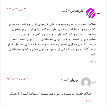
16 می, 2020 در 12:04
کارشناس 2
گفت:
سلام، اسم حشره رو نمیدونم ولی لاروهای این نوع افت به بستر
کشت وجوانه ها اسیب جدی وارد میکنند برای از بین بردنشون
رطوبت بستر رو کم کنید واز سم حشره کش دلتامترین یا
سایپرمترین استفاده کنید. برای سمپاشی بستر بهتر هست بعد از
درست کردن محلول بستر رو بمدت چند دقیقه داخل محلول قرار
بدید. گلخانه رو هم با یکی از همین محلول حشره کشها سمپاشی
کنید.
پاسخ
23 ژوئن, 2020 در 16:27
میریان
گفت:
سلام خسته نباشید دیازینون هم میشه استفاده کنیم؟ با تشکر
پاسخ