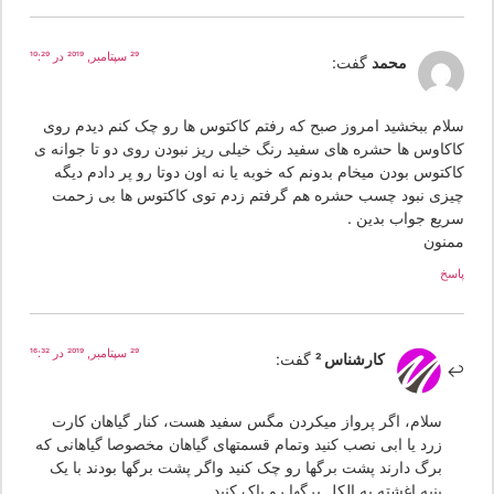
29 سپتامبر, 2019 در 10:29
محمد
گفت:
لام ببخشید امروز صبح که رفتم کاکتوس ها رو چک کنم دیدم روی
اکاوس ها حشره های سفید رنگ خیلی ریز نبودن روی دو تا جوانه ی
اکتوس بودن میخام بدونم که خوبه یا نه اون دوتا رو پر دادم دیگه
یزی نبود چسب حشره هم گرفتم زدم توی کاکتوس ها بی زحمت
ریع جواب بدین .
منون
سخ
29 سپتامبر, 2019 در 16:32
کارشناس 2
گفت:
سلام، اگر پرواز میکردن مگس سفید هست، کنار گیاهان کارت
زرد یا ابی نصب کنید وتمام قسمتهای گیاهان مخصوصا گیاهانی که
برگ دارند پشت برگها رو چک کنید واگر پشت برگها بودند با یک
پنبه اغشته به الکل برگها رو پاک کنید.