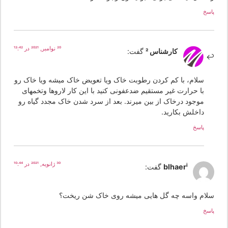
سخ
20 نوامبر, 2021 در 12:42
کارشناس 2
گفت:
سلام، با کم کردن رطوبت خاک ویا تعویض خاک میشه ویا خاک رو
با حرارت غیر مستقیم ضدعفونی کنید با این کار لاروها وتخمهای
موجود درخاک از بین میرند. بعد از سرد شدن خاک مجدد گیاه رو
داخلش بکارید.
پاسخ
30 ژانویه, 2021 در 10:44
blhaeri
گفت:
لام واسه چه گل هایی میشه روی خاک شن ریخت؟
سخ