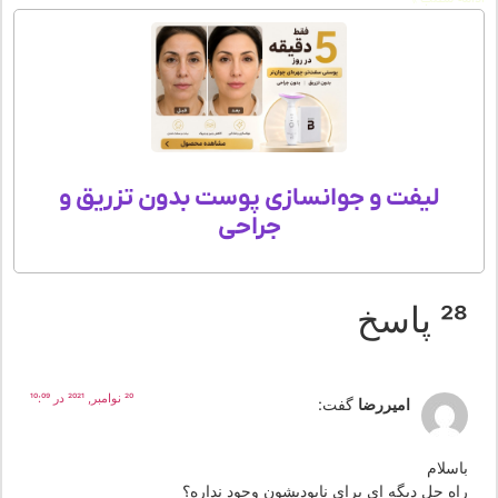
لیفت و جوانسازی پوست بدون تزریق و
جراحی
 پاسخ
20 نوامبر, 2021 در 10:09
امیررضا
گفت:
اسلام
اه حل دیگه ای برای نابودیشون وجود نداره؟