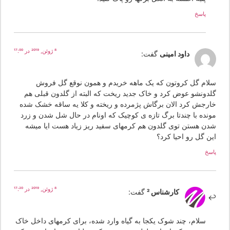
پاسخ
8 ژوئن, 2019 در 17:00
داود امینی
گفت:
لام گل کروتون که یک ماهه خریدم و همون نوقع گل فروش
لدونشو عوض کرد و خاک جدید ریخت که البته از گلدون قبلی هم
ارجش کرد الان برگاش پژمرده و ریخته و کلا یه ساقه خشک شده
ونده با چندتا برگ تازه ی کوچیک که اونام در حال شل شدن و زرد
دن هستن توی گلدون هم کرمهای سفید ریز زیاد هست ایا میشه
ین گل رو احیا کرد؟
سخ
8 ژوئن, 2019 در 17:20
کارشناس 2
گفت:
سلام، چند شوک یکجا به گیاه وارد شده، برای کرمهای داخل خاک