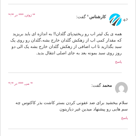
24 ژوئن, 2020 در 14:56
کارشناس 1
گفت:
همه ی یک لیتر اب رو ریختیدپای گلدان!! به اندازه ای باید بریزید
که مقدار کمی اب از زهکش گلدان خارج بشه،گلدان رو روی یک
سبد بگذارید تا اب اضافی از زهکش گلدان خارج بشه یک الی دو
روز روی سبد بمونه بعد به جای اصلی انتقال بدید.
پاسخ
18 می, 2020 در 15:16
محمد
گفت:
لام ببخشید برای ضد عفونی کردن بستر کاشت بذر کاکتوس چه
م هایی رو پیشنهاد میدین غیر دیازینون
سخ