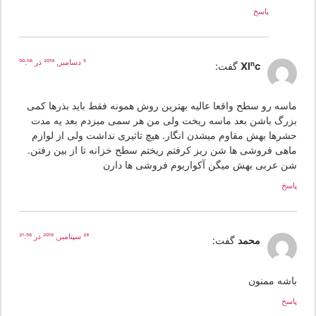
پاسخ
5 دسامبر, 2019 در 00:56
Xlnc
گفت:
اسه رو سطح واقعا عالیه بهترین روش همونه فقط باید بذرها کمی
زرگ باشن بعد ماسه ریخت ولی من هر سمی میزدم بعد یه مدت
شرها بهش مقاوم میشدن انگار. هیچ تاثیری نداشت ولی از لوازم
اهی فروشی ها شن ریز کرفتم ریختم سطح خزانه تا از بین رفتن.
ن عربی بهش میگن آکواریوم فروشی ها دارن
سخ
29 سپتامبر, 2019 در 21:56
محمد
گفت:
اشه ممنون
سخ