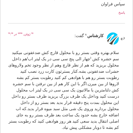
پاس فراوان
سخ
10 ژوئن, 2018 در 15:16
کارشناس 1
گفت:
سلام.بهتره وقتی بستر رو با محلول قارچ کش ضدعفونی میکنید
سم حشره کش (چهار الی پنج سی سی در یک لیتر اب)هم داخل
محلول بریزید که هم از نظر قارچ وهم از نظر وجود تخم ولاروهای
حشرات ضدعفونی بشه.کنار بسترتون کارت زرد نصب کنید
رطوبت بستر رو هم با هوادهی کم کنید رطوبت بستر کم بشه
لاروها از بین میرن.اگر با این کار هم از بین نرفتن با سم حشره
کش دلتامترین یا مالاتیون یک سی سی در یک لیتر اب محلول
درست کنید وداخل یک ظرف بزرگ بریزید ظرف بستر رو داخل
این محلول بمدت پنج دقیقه قرار بدید بعد بستر رو از داخل
محلول بردارید وروی یک شی مثل سبد میوه قرار بدید.که اب
اضافه خارج بشه حدود یک ساعت بعد ظرف بستر رو به جای
اصلی انتقال بدید سعی کنید هر روز هوادهی کنید که رطوبت بستر
کم بشه تا دوبار مشکلی پیش نیاد.