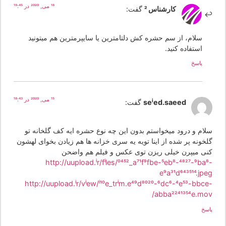
18 می, 2020 در 19:45
کارشناس 2
گفت:
سلام، از سم حشره کش دلتامترین یا سایپرمترین هم میتونید
استفاده کنید.
پاسخ
15 می, 2020 در 18:43
seied.saeed
گفت:
لام و درود میخواستم بدون این چه نوع حشره ایه کف گلخانه تو
لخونه پر شده از اینا تویه یه سری خزانه ها هم زیادن بخوای لهشون
نی میپرن خیلی ریزن توی عکس و فیلم هم واضحن
http://uupload.ir/files/0452_a71f9fbe-5eb8-4827-9ba8
e9a31d643514.jpe
http://uupload.ir/view/i10e_trim.e49d8020-6dc6-4e53-bbce
abba2241354e.mov
سخ