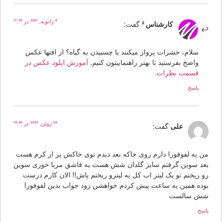
4 ژانویه, 2021 در 17:39
کارشناس 2
گفت:
سلام، حشرات پرواز میکنند یا چسبیدن به گیاه؟ از افتها عکس
واضح بفرستید تا بهتر راهنماییتون کنیم.
آموزش اپلود عکس در
قسمت نظرات.
پاسخ
24 ژوئن, 2020 در 14:49
علی
گفت:
ن یه لفوفورا دارم روی خاکه بعد دیدم توی خاکش پر از کرم هست
عد سوین گرفتم سایز گلدان شش هست یه قاشق مربا خوری سوین
و ریختم تو یک لیتر اب کل یه لیترو ریختم پاش!! الان کارم درست
وده همین یه ساعت پیش کردم خواهشن زود جواب بدین لفوفورا
ش سالست
سخ