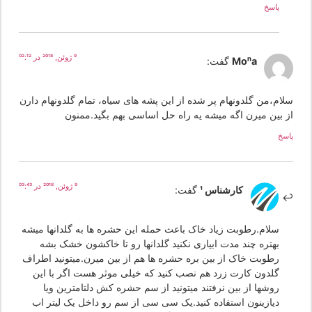
پاسخ
9 ژوئن, 2018 در 02:12
Mona
گفت:
لام،من گلدونهام پر شده از این پشه های سیاه، تمام گلدونهام دارن
ز بین میرن اگه میشه یه راه حل اساسی بهم بگید.ممنون
سخ
9 ژوئن, 2018 در 03:43
کارشناس 1
گفت:
سلام.رطوبت زیاد خاک باعث حمله این حشره ها به گلدانها میشه
بهتره چند مدت ابیاری نکنید گلدانها رو تا خاکشون خشک بشه
رطوبت خاک از بین بره حشره ها هم از بین میرن.میتونید اطراف
گلدون کارت زرد هم نصب کنید که خیلی موثر هست اگر با این
روشها از بین نرفتند میتونید از سم حشره کش دلتامترین ویا
دیازینون استفاده کنید.یک سی سی از سم رو داخل یک لیتر اب