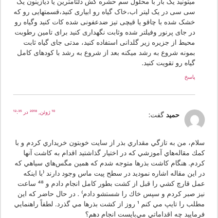
میتونید یک بار با محلول سم حشره کش دلتامترین یا دیازینون یک
سی سی در یک لیتر اب،خاک گیاه رو ابیاری کنید،قسمتهایی رو که
خشک شده با چاقو یا قیچی تیز ضدعفونی شده کات کنید وگیاه رو
در جای پرنور وفیلتر شده وثابت نگهداری کنید برای تامین رطوبت
محیط از جزیره زیر گلدانی استفاده کنید، مدتی جای گیاه ثابت
بمونه شروع به رشد میکنه بعد از شروع به رشد با کودهای کامل
گیاه رو تقویت کنید.
پاسخ
10 ژوئن, 2018 در 12:35
حميد
گفت:
لام، من به تازگي مقداري بذر از سايت خوبتون خريداري كردم و با
مك مقاله‌هاي آموزشي كه در اختيار گذاشتيد اقدام به كاشت آنها
ردم. هنگام كاشت بذرها متوجه شدم كه همين مگس‌هاي سياهي كه
ر اين مقاله اشاره نموديد در سطح پيت ماس وجود دارند (با اينكه
عمل قارچ كشي را قبل از كشت بطور كامل انجام دادم و 48 ساعت
يز صبر كردم و سپس خاك را شستشو دادم) . در حال حاضر كه اين
مطلب را تايپ مي كنم 1 روز از كشت بذرها مي گذرد. لطفاً راهنمايي
رماييد چه اقداماتي مي‌بايست انجام دهم؟