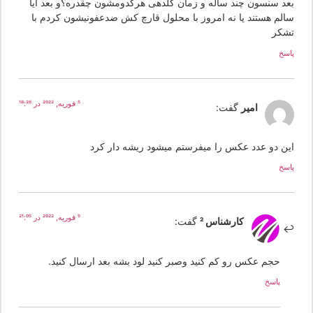
عد سنسون چند ساله و زمان گلدهی هرکدومشون چقدره؟و بعد ایا
الم هستند یا نه امروز با محلول قارچ کش ضدعفونیشون کردم با
شکر
سخ
5 فوریه, 2022 در 18:26
امیر
گفت:
ین دو عدد عکس را میفرستم میشود ریشه دار کرد
سخ
5 فوریه, 2022 در 21:05
کارشناس 2
گفت:
حجم عکس رو کم کنید وصبر کنید لود بشه بعد ارسال کنید.
پاسخ