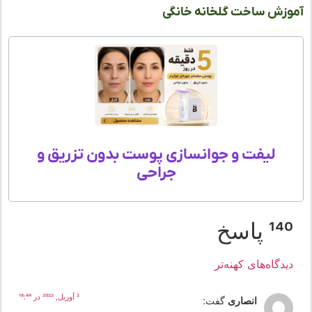
زش ساخت گلخانه خانگی
ه مطلب »
لیفت و جوانسازی پوست بدون تزریق و
جراحی
1 پاسخ
یدگاه‌های کهنه‌تر
2 آوریل, 2022 در 18:44
انصاری
گفت: