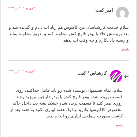
5 فوریه, 2022 در 16:04
امیر
گفت:
لام خدمت کارشناسان من کاکتوس هم زیاد اب دادم و گندیده شد و
بعد بریدمش حالا با پودر قارچ کش مخلوط کنم و۱۰روز مخلوط بماند
 ریشه داد بکارم و چه وقت اب بدهم
سخ
5 فوریه, 2022 در 18:07
کارشناس 2
گفت:
سلام، تمام قسمتهای پوسیده شده رو باید کامل جداکنید، روی
قسمت بریده شده پودر قارچ کش یا پودر دارچین بریزید وچند
روزی صبر کنید تا قسمت بریده شده خشک بشه بعد داخل خاک
مخصوص کاکتوسها بکارید وتا یک هفته ابیاری نکنید یه هفته بعد از
کاشت بصورت سطحی ابیاری رو انجام بدید.
پاسخ