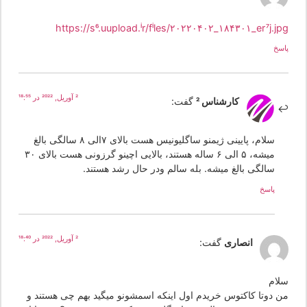
https://s6.uupload.ir/files/۲۰۲۲۰۴۰۲_۱۸۴۳۰۱_er7j.jp
سخ
2 آوریل, 2022 در 18:55
کارشناس 2
گفت:
سلام، پایینی ژیمنو ساگلیونیس هست بالای ۷الی ۸ سالگی بالغ
میشه، ۵ الی ۶ ساله هستند، بالایی اچینو گرزونی هست بالای ۳۰
سالگی بالغ میشه. بله سالم ودر حال رشد هستند.
پاسخ
2 آوریل, 2022 در 18:40
انصاری
گفت:
لام
ن دوتا کاکتوس خریدم اول اینکه اسمشونو میگید بهم چی هستند و