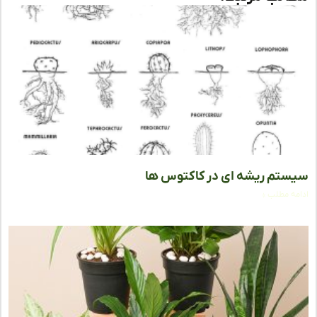
تم ریشه ای در کاکتوس ها
ه مطلب »