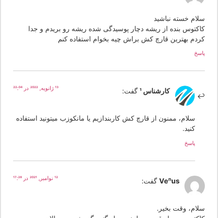
لام خسته نباشید
اکتوس بنده از ریشه دچار پوسیدگی شده ریشه رو بریدم و جدا
ردم بهترین قارچ کش براش چیه بخوام استفاده کنم
سخ
13 ژانویه, 2022 در 22:04
کارشناس 1
گفت:
سلام، ممنون از قارچ کش کاربندازیم یا مانکوزب میتونید استفاده
کنید.
پاسخ
12 نوامبر, 2021 در 17:28
Venus
گفت:
لام، وقت بخیر.