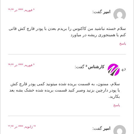
5 فوریه, 2022 در 15:59
امیر
گفت:
لام خسته نباشید من کاکتوس را بریدم بعدن با پودر قارچ کش قاتی
نم یا همینجوری ریشه در میاورد
سخ
5 فوریه, 2022 در 18:03
کارشناس 2
گفت:
سلام، ممنون، به قسمت بریده شده میتونید کمی پودر قارچ کش
یا پودر دارچین بزنید وصبر کنید قسمت بریده شده خشک بشه بعد
بکارید.
پاسخ
13 ژانویه, 2022 در 17:42
امیر
گفت: