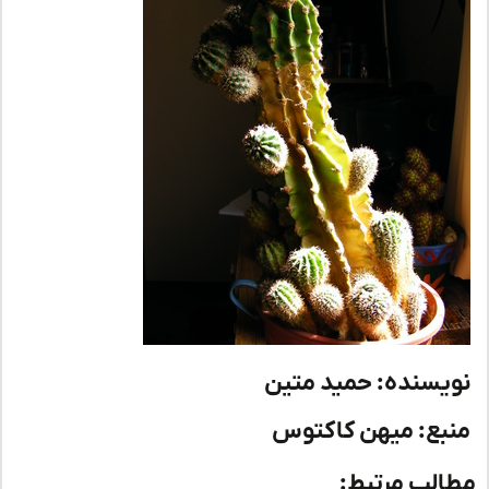
یسنده: حمید متین
بع: میهن کاکتوس
لب مرتبط: