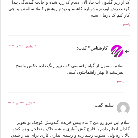
 از زیر گلدون آب بیاد الان دیدم ک زرد شده و حالت گندیدگی پیدا
رده درش اوردم و دوباره کاشتم و دیدم ریشش کاملا سالمه باید چی
ار کنم ک درمان بشه
سخ
4 نوامبر, 2021 در 14:48
کارشناس 2
گفت:
سلام، ممنون از گیاه وقسمتی که تغییر رنگ داده عکس واضح
بفرستید تا بهتر راهنماییتون کنیم.
پاسخ
19 اکتبر, 2021 در 08:06
سلیم
گفت:
سلام این فرو رو من ۳ ماه پیش خریدم گلدونش کوچک بو تعویز
لدان انجام دادم با قارچ کش آبیاری میشه خاک متخلخل و زه کش
الا داره ولی استوپ رشد زده و رشدی نداری کاری برای بیدار شدن