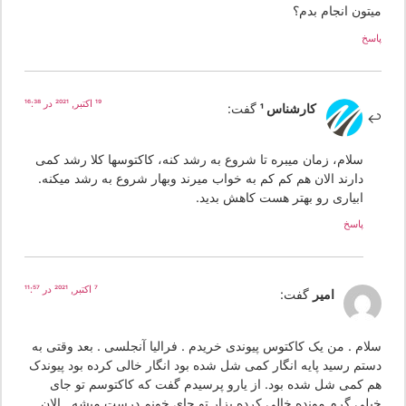
یتون انجام بدم؟
سخ
19 اکتبر, 2021 در 16:38
کارشناس 1
گفت:
سلام، زمان میبره تا شروع به رشد کنه، کاکتوسها کلا رشد کمی
دارند الان هم کم کم به خواب میرند وبهار شروع به رشد میکنه.
ابیاری رو بهتر هست کاهش بدید.
پاسخ
7 اکتبر, 2021 در 11:57
امیر
گفت:
لام . من یک کاکتوس پیوندی خریدم . فرالیا آنجلسی . بعد وقتی به
ستم رسید پایه انگار کمی شل شده بود انگار خالی کرده بود پیوندک
م کمی شل شده بود. از یارو پرسیدم گفت که کاکتوسم تو جای
یلی گرم مونده خالی کرده بزار تو جای خونم درست میشه . الان