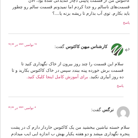
اکتوس من از قسمت پایینی دچار گندیدگی شده بود، الان
سمت‌های ناسالم رو جدا کردم اما نمیدونم قسمت سالم رو چطور
ید بکارم. توی آب بذارم تا ریشه بزنه یا….؟
سخ
13 نوامبر, 2021 در 10:30
کارشناس میهن کاکتوس
گفت:
سلام این قسمت را چند روز بیرون از خاک نگهداری کنید تا
قسمت برش خورده پینه ببندد سپس در خاک کاکتوس بکارید و تا
ده روز آبیاری نکنید.
برای آموزش کامل اینجا کلیک کنید.
پاسخ
4 نوامبر, 2021 در 01:02
نرگس
گفت:
لام خسته نباشین ببخشید من یک کاکتوس خاردار دارم ک در پشت
نجره نگهداری میشد و دو هفته یکبار بهش ب اندازه ایی ایب میدادم