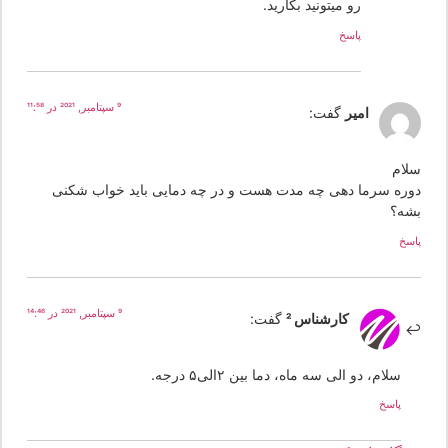
رو میتونید بکارید.
پاسخ
9 سپتامبر, 2021 در 11:58
امیر
گفت:
لام
وره سرما دهی چه مدت هست و در چه دمایی باید خواب شکنی
شه؟
سخ
9 سپتامبر, 2021 در 14:46
کارشناس 2
گفت:
سلام، دو الی سه ماه، دما بین ۲الی۵ درجه.
پاسخ