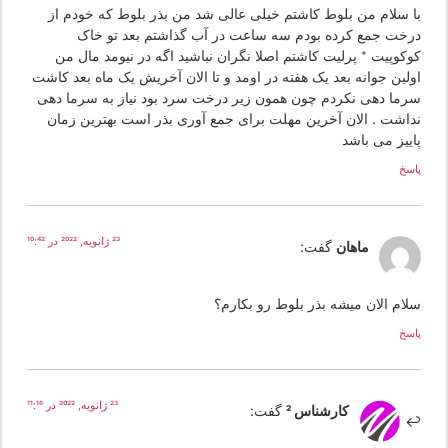
ا سلام من بلوط کاشتم خیلی عالی شد من بذر بلوط که خودم از
رخت جمع کرده بودم سه ساعت در آب گذاشتم بعد تو خاک
وکوپیت + پرلیت کاشتم اصلا نگران نباشید اگه در نیومد مال من
ولین جوانه بعد یک هفته در اومد و تا الان آخریش یک ماه بعد کاشت
رما دهی نکردم چون همون زیر درخت سرد بود نیاز به سرما دهی
داشت . الان آخرین مهلت برای جمع آوری بذر است بهترین زمان
اییز می باشد
سخ
23 ژانویه, 2022 در 10:42
ماهان
گفت:
لام الان میشه بذر بلوط رو بکارم؟
سخ
23 ژانویه, 2022 در 11:16
کارشناس 2
گفت: