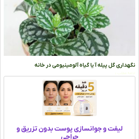
داری گل پیله آ یا گیاه آلومینیومی در خانه
ه مطلب »
لیفت و جوانسازی پوست بدون تزریق و
جراحی