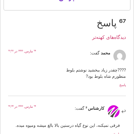
 پاسخ
یدگاه‌های کهنه‌تر
18 مارس, 2022 در 13:52
محمد
گفت:
???چقدر زیاد ببخشید نوشتم بلوط
نظورم شاه بلوط بود?
سخ
18 مارس, 2022 در 14:39
کارشناس 2
گفت:
فرقی نمیکنه، این نوع گیاه درسنین بالا بالغ میشه ومیوه میده.
پاسخ