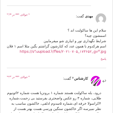
5 جولای, 2021 در 17:56
مهدی
گفت:
لام این ها ساکولنت اند ؟
سمشون چیه؟
رایط نگهداری نور و ابیاری شو میفرمایین
م هرکدوم با همون عدد که کنارشون گزاشتم بگین مثلا اسم ۱ فلان
https://s4.uupload.ir/files/۲۰۲۱۰۷۰۵_۱۷۳۶۵۲_gv3i.jp
سخ
6 جولای, 2021 در 14:07
کارشناس 2
گفت:
درود، بله ساکولنت هستند شماره ۱ برونزیا هست شماره ۲ائونیوم
طلایی، شماره ۳ رو عکس واضحتری بفرستید بی زحمت،شماره
۴کراسولا خرفه ای،شماره ۵سدوم ادلفی، خاکشون مناسب به
نظر نمیرسه اگر خاکشون سنگین ورسی هست بهتر هست از