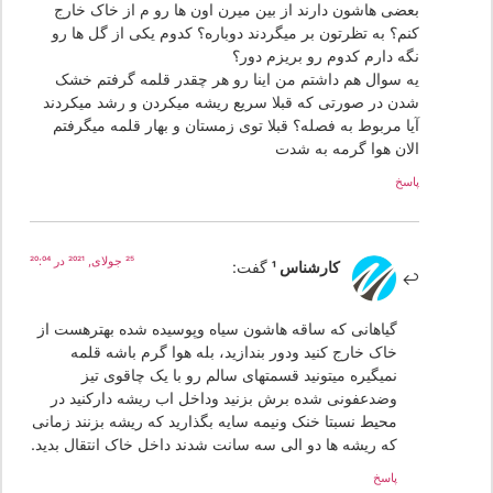
بعضی هاشون دارند از بین میرن اون ها رو م از خاک خارج
کنم؟ به تظرتون بر میگردند دوباره؟ کدوم یکی از گل ها رو
نگه دارم کدوم رو بریزم دور؟
یه سوال هم داشتم من اینا رو هر چقدر قلمه گرفتم خشک
شدن در صورتی که قبلا سریع ریشه میکردن و رشد میکردند
آیا مربوط به فصله؟ قبلا توی زمستان و بهار قلمه میگرفتم
الان هوا گرمه به شدت
پاسخ
25 جولای, 2021 در 20:04
کارشناس 1
گفت:
گیاهانی که ساقه هاشون سیاه وپوسیده شده بهترهست از
خاک خارج کنید ودور بندازید، بله هوا گرم باشه قلمه
نمیگیره میتونید قسمتهای سالم رو با یک چاقوی تیز
وضدعفونی شده برش بزنید وداخل اب ریشه دارکنید در
محیط نسبتا خنک ونیمه سایه بگذارید که ریشه بزنند زمانی
که ریشه ها دو الی سه سانت شدند داخل خاک انتقال بدید.
پاسخ