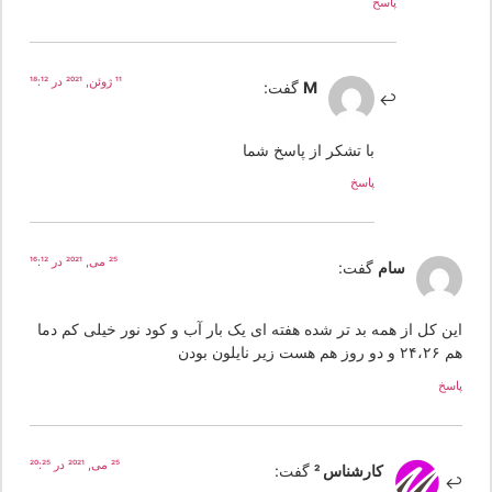
پاسخ
11 ژوئن, 2021 در 18:12
M
گفت:
با تشکر از پاسخ شما
پاسخ
25 می, 2021 در 16:12
سام
گفت:
ین کل از همه بد تر شده هفته ای یک بار آب و کود نور خیلی کم دما
و روز هم هست زیر نایلون بودن
سخ
25 می, 2021 در 20:25
کارشناس 2
گفت: