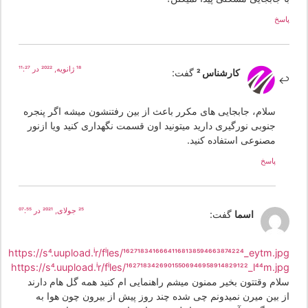
سخ
18 ژانویه, 2022 در 11:27
کارشناس 2
گفت:
سلام، جابجایی های مکرر باعث از بین رفتنشون میشه اگر پنجره
جنوبی نورگیری دارید میتونید اون قسمت نگهداری کنید ویا ازنور
مصنوعی استفاده کنید.
پاسخ
25 جولای, 2021 در 07:55
اسما
گفت:
https://s4.uupload.ir/files/16271834166641168138594663874224_eytm.j
https://s4.uupload.ir/files/16271834269015506946958914829122_l44m.j
لام وقتتون بخیر ممنون میشم راهنمایی ام کنید همه گل هام دارند
ز بین میرن نمیدونم چی شده چند روز پیش از بیرون چون هوا به