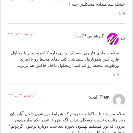
شک شد میدادم مشکلش چیه ؟
سخ
23 ژانویه, 2022 در 11:22
کارشناس 2
گفت:
سلام، بیماری قارچی سفیدک پودری داره گیاه رو دوبار با محلول
قارچ کش پنکونازول سمپاشی کنید دمای محیط رو بالاببرید
ورطوبت محیط رو کم کنید ازمحلول داخل خاکش هم بریزید.
پاسخ
18 ژانویه, 2022 در 04:55
Tiam
گفت:
لام من چند تا ساکولنت خریدم که شرایط نوریشون داخل آپارتمان
یاد مناسب نیست مشکلی نداره اگه ظهر تا عصر یکم بذارمشون
یرون که نور مستقیم بهشون بخوره بعد شب دوباره برشون گردونم؟
ا جابجایی مشکلی پیدا نمیکنن؟