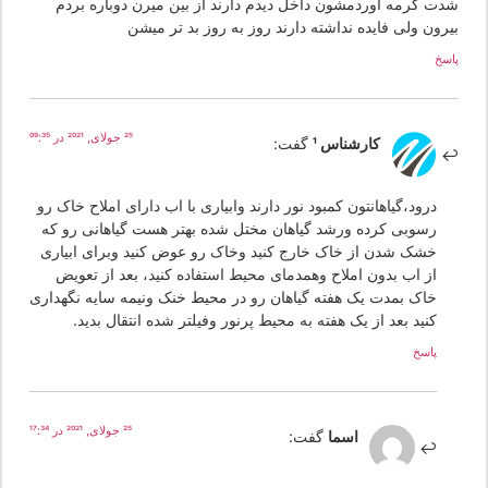
دت گرمه آوردمشون داخل دیدم دارند از بین میرن دوباره بردم
یرون ولی فایده نداشته دارند روز به روز بد تر میشن
سخ
25 جولای, 2021 در 09:35
کارشناس 1
گفت:
درود،گیاهانتون کمبود نور دارند وابیاری با اب دارای املاح خاک رو
رسوبی کرده ورشد گیاهان مختل شده بهتر هست گیاهانی رو که
خشک شدن از خاک خارج کنید وخاک رو عوض کنید وبرای ابیاری
از اب بدون املاح وهمدمای محیط استفاده کنید، بعد از تعویض
خاک بمدت یک هفته گیاهان رو در محیط خنک ونیمه سایه نگهداری
کنید بعد از یک هفته به محیط پرنور وفیلتر شده انتقال بدید.
پاسخ
25 جولای, 2021 در 17:34
اسما
گفت: