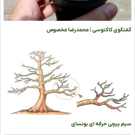
گوی کاکتوسی | محمدرضا مخصوص
ه مطلب »
 پیچی حرفه ای بونسای
ه مطلب »