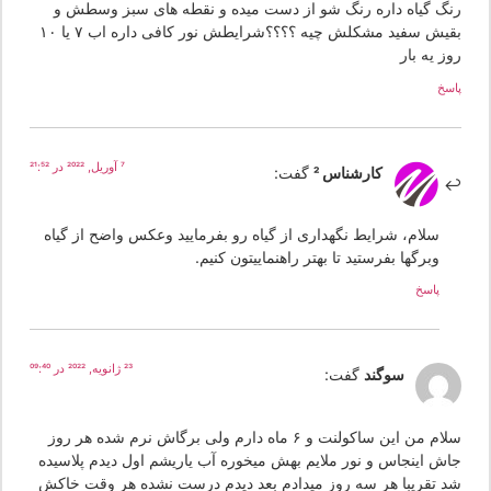
نگ گیاه داره رنگ شو از دست میده و نقطه های سبز وسطش و
بقیش سفید مشکلش چیه ؟؟؟؟شرایطش نور کافی داره اب ۷ یا ۱۰
ز یه بار
سخ
7 آوریل, 2022 در 21:52
کارشناس 2
گفت:
سلام، شرایط نگهداری از گیاه رو بفرمایید وعکس واضح از گیاه
وبرگها بفرستید تا بهتر راهنماییتون کنیم.
پاسخ
23 ژانویه, 2022 در 09:40
سوگند
گفت:
سلام من این ساکولنت و ۶ ماه دارم ولی برگاش نرم شده هر روز
اش اینجاس و نور ملایم بهش میخوره آب یاریشم اول دیدم پلاسیده
د تقریبا هر سه روز میدادم بعد دیدم درست نشده هر وقت خاکش