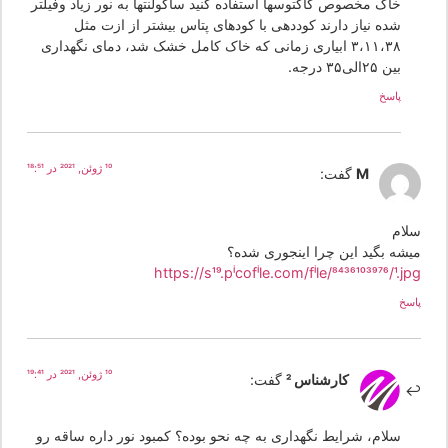
خاک مخصوص کاکتوسها استفاده کنید ساکولنتها به نور زیاد وفیلتر
شده نیاز دارند کوددهی با کودهای پتاس بیشتر از ازت مثل
۳،۱۱،۳۸ ابیاری زمانی که خاک کامل خشک شد، دمای نگهداری
بین ۲۵الی۳۵ درجه.
پاسخ
10 ژوئن, 2021 در 18:51
M
گفت:
لام
یشه بگید این چرا اینجوری شده؟
https://s19.picofile.com/file/8436103976/1.j
سخ
10 ژوئن, 2021 در 19:41
کارشناس 2
گفت:
سلام، شرایط نگهداری به چه نحو بوده؟ کمبود نور داره ساقه رو