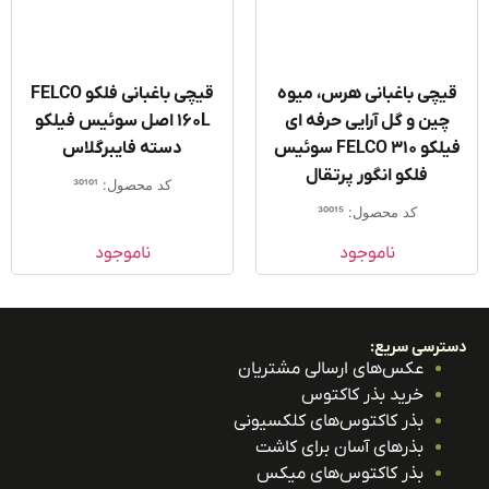
یچی باغبانی هرس، میوه
قیچی باغبانی فلکو FELCO
چین و گل آرایی حرفه ای
160L اصل سوئیس فیلکو
فیلکو FELCO 310 سوئیس
دسته فایبرگلاس
فلکو انگور پرتقال
کد محصول: 30101
کد محصول: 30015
ناموجود
ناموجود
ترسی سریع:
عکس‌های ارسالی مشتریان
خرید بذر کاکتوس
بذر کاکتوس‌های کلکسیونی
بذرهای آسان برای کاشت
بذر کاکتوس‌های میکس