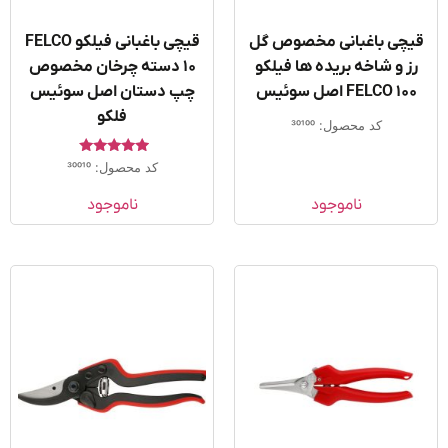
چی باغبانی مخصوص گل
قیچی باغبانی فیلکو FELCO
ز و شاخه بریده ها فیلکو
10 دسته چرخان مخصوص
FELCO 10 اصل سوئیس
چپ دستان اصل سوئیس
فلکو
کد محصول: 30100
امتیاز
کد محصول: 30010
5.00
از 5
ناموجود
ناموجود