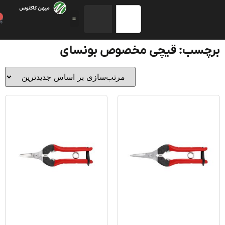
0
چسب: قیچی مخصوص بونسای