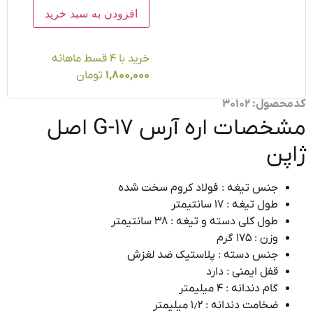
افزودن به سبد خرید
خرید با ۴ قسط ماهانه
1,800,000
تومان
ول: 30102
مشخصات اره آرس G-17 اصل
پن
جنس تیغه : فولاد کروم سخت شده
طول تیغه : ۱۷ سانتیمتر
طول کلی دسته و تیغه : ۳۸ سانتیمتر
وزن : ۱۷۵ گرم
جنس دسته : پلاستیک ضد لغزش
قفل ایمنی : دارد
گام دندانه : ۴ میلیمتر
ضخامت دندانه : ۱٫۲ میلیمتر