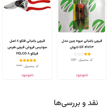
یچی باغبانی میوه چین مدل
قیچی باغبانی فلکو ۸ اصل
GF-4763 تایوان
سوئیس فروش قیچی هرس
فیلکو FELCO 8
امتیاز
کد محصول: GB4
2.00
از 5
امتیاز
کد محصول: 30008
5.00
از 5
ناموجود
ناموجود
نقد و بررسی‌ها