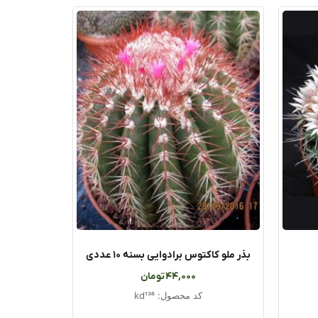
بذر ملو کاکتوس برادوایی بسنه ۱۰ عددی
44,000
تومان
کد محصول: kd136