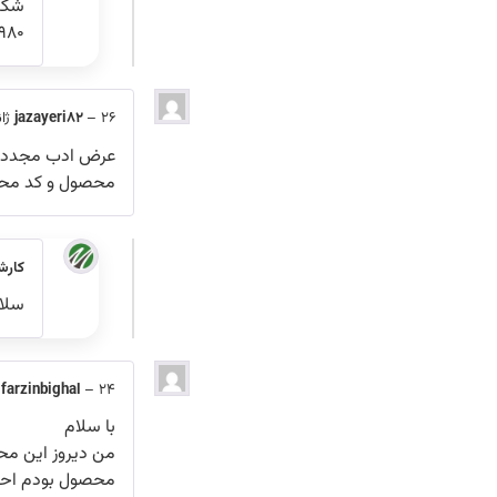
شکل 
۰۹۱۲۱۰۶۴۹۸۰ پیامک کن
26 ژانویه, 2022
–
jazayeri82
عرض ادب مجدد . ی
محصول و کد محصو
کارش
سلام
24 ژانویه, 2022
–
farzinbighal
با سلام
من دیروز این مح
محصول بودم احیان