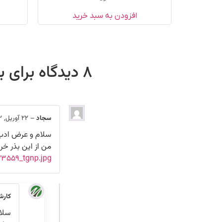
افزودن به سبد خرید
8 دیدگاه برای
ب
سجاد
–
22 آوریل, 2022
سلام و عرض ادب
من از این بذر خریدم ولی 
۱۷۳۵۵۹_tgnp.jpg
کارش
سلام