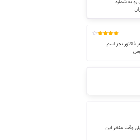
رو به شماره
امتیاز
4
 فاکتور بجز اسم
از 5
وس
لی وقت منظر این