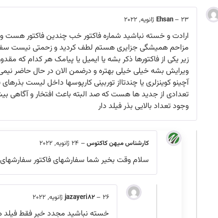
23 ژانویه, 2022
–
Ehsan
ارادت و خسته نباشید شماره فاکتور خب چندین فاکتور هست و 
مزاحم همیشگی جزایری هستم لطف کردید و زحمتی نیست سفا
زیر یکی از فاکتورها ذکر بشه یا ایمیل یا پیامک هر کدام که مقد
ویرایش بشه خیلی خیلی بهتره و درضمن الان در حال حاضر نیمی ا
آچینو کوینزلری یا چندتااز توربینی کارپوسها داخل لیست بذرهای 
تعدادی از جدید ها هست که صد البته باعث افتخار و آگاهی بی
وجود تعداد بالایی بذر فیلد دار
کارشناس میهن کاکتوس
–
24 ژانویه, 2022
سلام وقت بخیر شما سفارشهای فاکتور سفارشهای قبل
26 ژانویه, 2022
–
jazayeri82
خسته نباشید مجدد خیر فقط فیلد ه