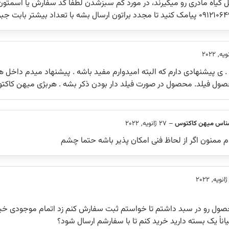
گیاه مادری رو میگیرند، در مورد کم سبزشدن لطفا کد سفارش یا اسمتون 
ید تا مجدد براتون ارسال بشه با تعداد بیشتر بابت جبران
 پیشنهادی دارم که البته امیدوارم مفید باشه . پیشنهاد میدم داخل هر
ل فیلد. محصول در صورت فیلد دار بودن ذکر بشه . هربژی میهن کاکت
ناس میهن کاکتوس
–
27 ژانویه, 2022
 ممنون اگر از لحاظ فنی امکان پذیر باشه حتما چشم
صول رو در سبد داشتم تا خواستم ثبت سفارش کنم زد اتمام موجودی خی
اْ یک بسته دارید خرید کنم تا با سفارشم ارسال شود؟