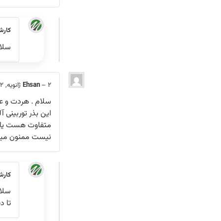
کارش
سلا
2 ژانویه, 2022
–
Ehsan
سلام . هردت و 
این بذر توربینی 
متفاوت هست یا تغ
نیست ممنون میش
کارش
سلا
تا د