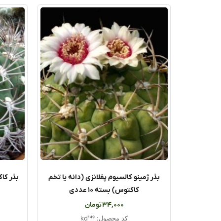
بذر ژمینو کالسیوم پفلانزی (دانه یا تخم
بذر کا
کاکتوس) بسته ۱۰ عددی
34,000
تومان
کد محصول: kd149