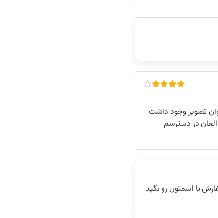
امتیاز
4
از 5
عنوان تصویر وجود داشت
 العان در دسترسم
رش یا اسمتون رو بگید