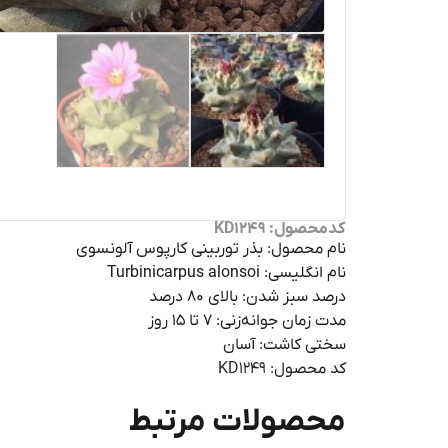
کدمحصول: KD1249
نام محصول: بذر توربینی کارپوس آلونسوی
نام انگلیسی: Turbinicarpus alonsoi
درصد سبز شدن: بالای ۸۰ درصد
مدت زمان جوانه‌زنی: ۷ تا ۱۵ روز
سختی کاشت: آسان
کد محصول:
KD1249
محصولات مرتبط