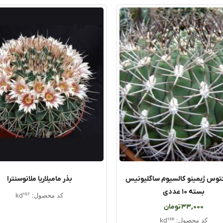
کتوس ژیمینو کالسیوم ساگلیونیس
بذر مامیلاریا ملانوسنترا
بسته ۱۰ عددی
کد محصول: kd157
33,000
تومان
کد محصول: kd120