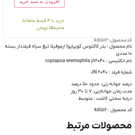
افزودن به سبد خرید
خرید با ۴ قسط ماهانه
150,000
تومان
ول: kd1512
محصول : بذر کاکتوس کوپیاپوآ ارموفیلا تیغ سیاه فیلددار بسته
 : copiapoa eremophila jn2040
فیلد : JN 2040
جوانه زنی: حدود ۵۰ درصد
ان جوانه‌زنی: ۷ تا ۳۰ روز
ه سختی کاشت : متوسط
صول : kd1512
صولات مرتبط