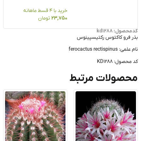
خرید با ۴ قسط ماهانه
23,750
تومان
ول: kd1288
 فرو کاکتوس رکتیسپینوس
ferocactus rectispin
صول: KD1288
صولات مرتبط