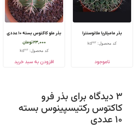
بذر مامیلاریا ملانوسنترا
بذر ملو کاکتوس بسته ۱۰ عددی
23,000
تومان
کد محصول: kd157
کد محصول: kd117
ناموجود
افزودن به سبد خرید
3 دیدگاه برای
بذر فرو
کاکتوس رکتیسپینوس بسته
۱۰ عددی