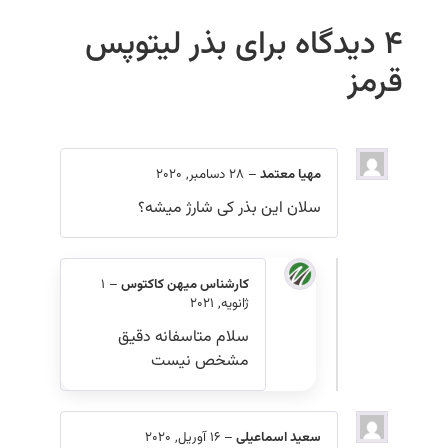
4 دیدگاه برای
بذر لیتوپس
قرمز
مهیا معتمد
–
28 دسامبر, 2020
سلان این بذر کی شارژ میشه؟
کارشناس میهن کاکتوس
–
1
ژانویه, 2021
سلام متاسفانه دقیق
مشخص نیست
سعید اسماعیلی
–
16 آوریل, 2020