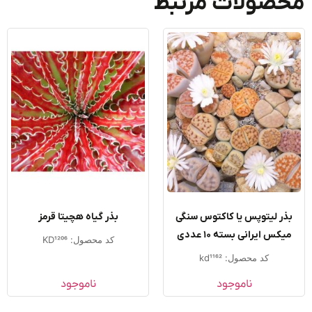
صولات مرتبط
ذر لیتوپس یا کاکتوس سنگی
بذر گیاه هچیتا قرمز
یکس ایرانی بسته ۱۰ عددی
کد محصول: KD1206
کد محصول: kd1162
ناموجود
ناموجود