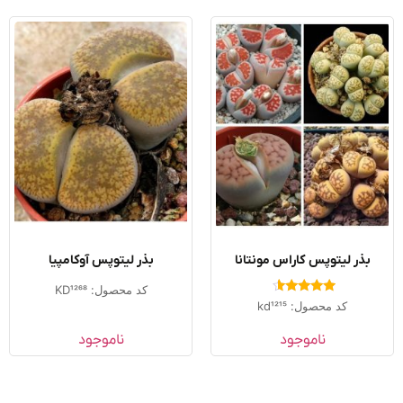
بذر لیتوپس کاراس مونتانا
بذر لیتوپس آوکامپیا
کد محصول: KD1268
امتیاز
کد محصول: kd1215
4.33
از 5
ناموجود
ناموجود