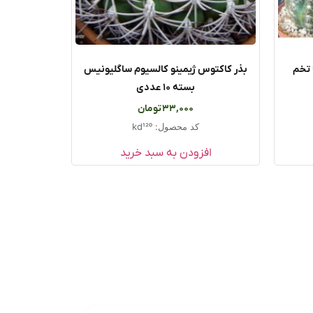
 تخم
بذر کاکتوس ژیمینو کالسیوم ساگلیونیس
بسته ۱۰ عددی
33,000
تومان
کد محصول: kd120
افزودن به سبد خرید