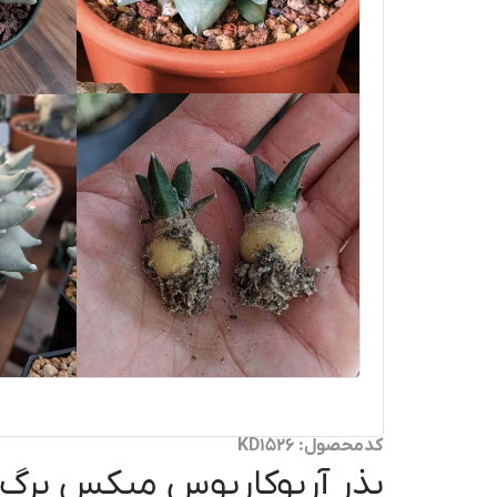
کدمحصول: KD1526
بذر آریوکارپوس میکس برگ