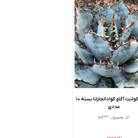
بذر ساکولنت آگاو گوادالجارانا بسته ۱۰
عددی
کد محصول: kd1501
ناموجود