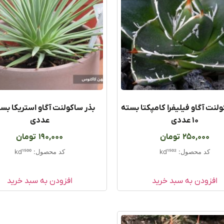
ولنت آگاو فیلیفرا کامپکتا بسته
۱۰ عددی
عددی
250,000
تومان
190,000
تومان
کد محصول: kd1502
کد محصول: kd1500
افزودن به سبد خرید
افزودن به سبد خرید