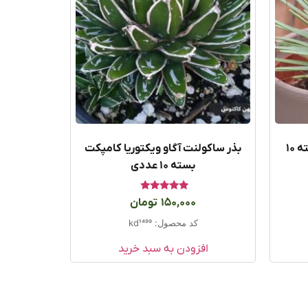
بذر ساکولنت آگاو استریکا بسته ۱۰
بذر ساکولنت آگاو ویکتوریا کامپکت
بسته ۱۰ عددی
امتیاز
150,000
تومان
5.00
از 5
کد محصول: kd1499
افزودن به سبد خرید