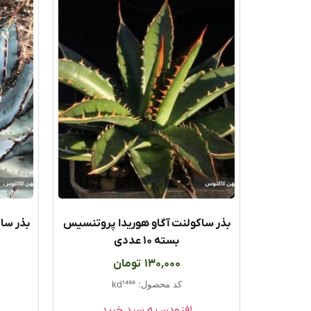
بذر ساکولنت آگاو هوریدا پروتنسیس
بسته ۱۰ عددی
130,000
تومان
کد محصول: kd1498
افزودن به سبد خرید