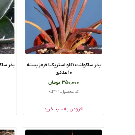
بذر ساکولنت آگاو استریکتا قرمز بسته
بذر ساک
۱۰ عددی
350,000
تومان
کد محصول: kd1503
افزودن به سبد خرید