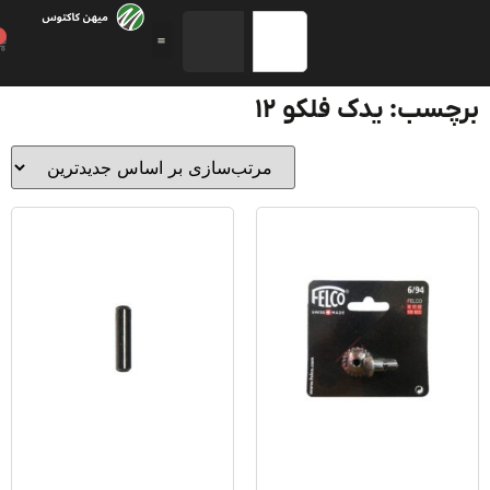
0
سب: یدک فلکو 12