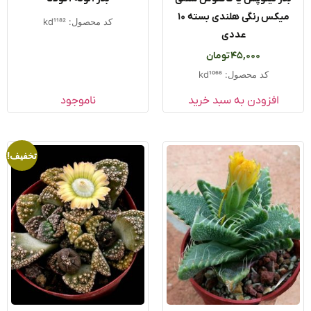
میکس رنگی هلندی بسته ۱۰
کد محصول: kd1182
عددی
45,000
تومان
کد محصول: kd1066
افزودن به سبد خرید
ناموجود
تخفیف!