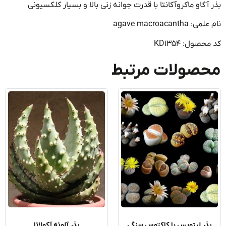
آگاو ماکروآکانتا با قدرت جوانه زنی بالا و بسیار کلکسیونی
agave macroacanth
صول: KD1354
صولات مرتبط
ذر لیتوپس یا کاکتوس سنگی
بذر آلوئه آکولاتا