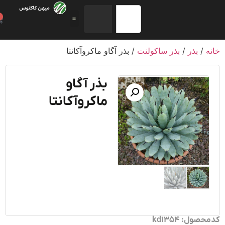
0
/
بذر
/
بذر ساکولنت
/ بذر آگاو ماکروآکانتا
بذر آگاو
ماکروآکانتا
ول: kd1354