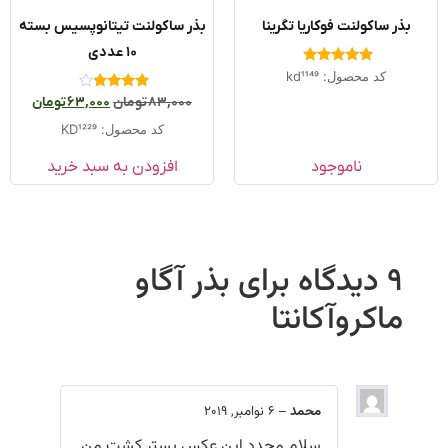
بذر ساکولنت فوکاریا تگرینا
بذر ساکولنت تیتانوپسیس بسته
۱۰ عددی
امتیاز
کد محصول: kd1149
5.00
از 5
امتیاز
83,000
تومان
63,000
تومان
3.71
از 5
کد محصول: KD1229
ناموجود
افزودن به سبد خرید
9 دیدگاه برای
بذر آگاو
ماکروآکانتا
محمد
–
6 نوامبر, 2019
سلام مجدد این عکس بستر کشت من