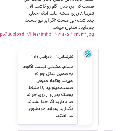
هست که این مدل آگاو رو کاشت الان
تقریبا 8 روزی میشه علت اینکه خیلی
بلند شده چی هست؟اگر ایرادی هست
بفرمایدد ممنون میشم
http://uupload.ir/files/imhb_۲۰۱۹۱۱۰۵_۲۲۲۷۲۳.jpg
کارشناس 1
–
6 نوامبر, 2019
سلام، مشکلی نیست اگاوها
به همین شکل جوانه
میزنند وکاملا طبیعی
هست،میتونید با احتیاط
پوسته بذر رو از روی جوانه
ها بردارید اگر جدا نشدند
بگذارید بمونند خودشون
می افتند.