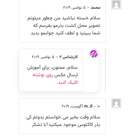
محمد
–
5 نوامبر, 2019
سلام خسته نباشید من چطور میتونم
تصویر محل کشت بذرمو بفرسم که
شما ببینید و لطف کنید جوابمو بدید
کارشناس 2
–
5 نوامبر, 2019
سلام، ممنون، برای آموزش
ارسال عکس
روی نوشته
کلیک کنید.
10 آگوست, 2019
–
m..d
سلام وقت بخیر می خواستم بدونم کی
بذر کاکتوس موجود میکنید؟با تشکر