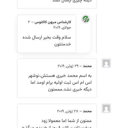
دیگه چیزی ارسال نشد
کارشناس میهن کاکتوس
–
2
جولای, 2019
سلام وقت بخیر ارسال شده
خدمتتون
محمد
–
29 ژوئن, 2019
به اسم محمد خیری هستش.نوشهر
اس ام اس ثبت اولیه برام اومد اما
دیگه خبری نشد.مممنون
محمد
–
28 ژوئن, 2019
ممنون از شما اما معمولا زود
میفرستادین الان 8 روز از خریدم میگذره