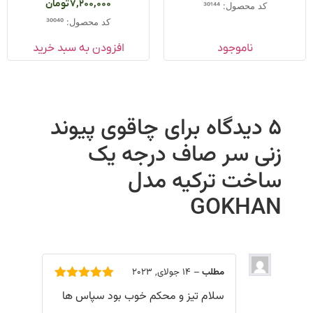
7,200,000
تومان
کد محصول: 30144
کد محصول: 30040
ناموجود
افزودن به سبد خرید
5 دیدگاه برای
چاقوی پیوند
زنی سر صاف درجه یک
ساخت ترکیه مدل
GOKHAN
مطلب
–
14 جولای, 2023
امتیاز
5
از
سلام تیز و محکم خوب بود سپاس ها
5