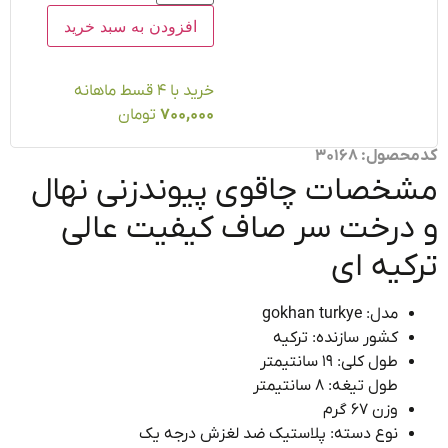
افزودن به سبد خرید
خرید با ۴ قسط ماهانه
700,000
تومان
ول: 30168
خصات چاقوی پیوندزنی نهال
درخت سر صاف کیفیت عالی
کیه ای
مدل: gokhan turkye
کشور سازنده: ترکیه
طول کلی: 19 سانتیمتر
طول تیغه: 8 سانتیمتر
وزن 67 گرم
نوع دسته: پلاستیک ضد لغزش درجه یک