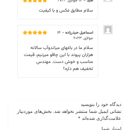
امید
–
14 جولای, 2023
امتیاز
5
از
سلام مطابق عکس و با کیفیت
5
اسماعیل حیدرزاده
–
14
جولای, 2023
امتیاز
5
از
5
سلام ما در باغهای میاندوآب سالانه
هزاران پیوند با این چاقو میزنیم، قیمت
مناسب و خوش دست. مهندس
تخفیف هم داره؟
یدگاه خود را بنویسید
شانی ایمیل شما منتشر نخواهد شد.
بخش‌های موردنیاز
لامت‌گذاری شده‌اند
*
متیاز شما