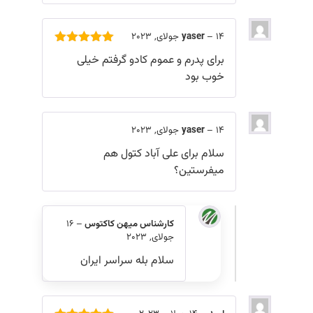
14 جولای, 2023
–
yaser
امتیاز
5
از
برای پدرم و عموم کادو گرفتم خیلی
5
خوب بود
14 جولای, 2023
–
yaser
سلام برای علی آباد کتول هم
میفرستین؟
کارشناس میهن کاکتوس
–
16
جولای, 2023
سلام بله سراسر ایران