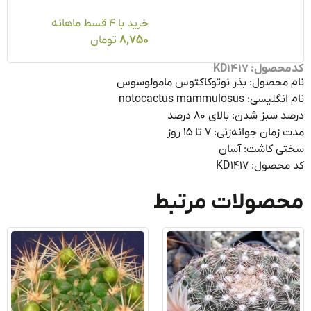
خرید با ۴ قسط ماهانه
8,750
تومان
ول: KD1417
 محصول: بذر نوتوکاکتوس مامولوسوس
ی: notocactus mammulosus
سبز شدن: بالای ۸۰ درصد
ان جوانه‌زنی: ۷ تا ۱۵ روز
ی کاشت: آسان
صول: KD1417
صولات مرتبط