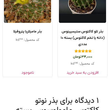
ذر تلو کاکتوس ستیسپینوس
بذر مامیلاریا پتروفیلا
(دانه یا تخم کاکتوس) بسته ۱۰
کد محصول: kd154
عددی
امتیاز
34,000
تومان
5.00
از 5
کد محصول: kd146
افزودن به سبد خرید
ناموجود
1 دیدگاه برای
بذر نوتو