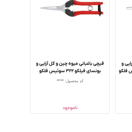
ایی و
قیچی باغبانی میوه چین و گل آرایی و
felco سوئیس فلکو
بونسای فیلکو 322 سوئیس فلکو
کد محصول: 30140
ناموجود