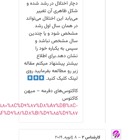
https://mihancactus.ir/1397/09/23/%DA%A9%D8%A7%D