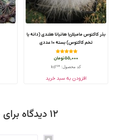
بذر کاکتوس مامیلاریا هانیانا هلندی (دانه یا
تخم کاکتوس) بسته ۱۰ عددی
امتیاز
55,000
تومان
5.00
از 5
کد محصول: kd128
افزودن به سبد خرید
12 دیدگاه برای
ب