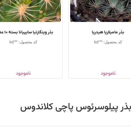
بذر مامیلاریا هیدریا
بذر وینگارتیا سایپیانا بسته ۱۰ عددی
کد محصول: kd115
کد محصول: kd131
ناموجود
ناموجود
ذر پیلوسرئوس پاچی کلاندوس