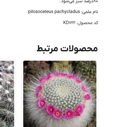
۸۰
درصد سبز
می‌شود
.
نام علمی: pilosocereus pachycladus
کد محصول: KD1221
محصولات مرتبط