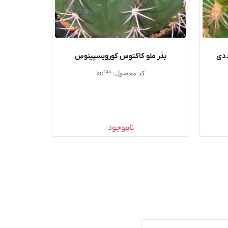
بذر ملو کاکتوس کورویسپینوس
کد محصول: kd134
ناموجود