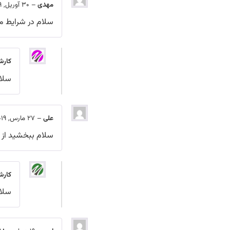
مهدی
–
30 آوریل, 2019
سلام در شرایط م
کارش
سلام
علی
–
27 مارس, 2019
سلام ببخشید از ا
کارش
سلام