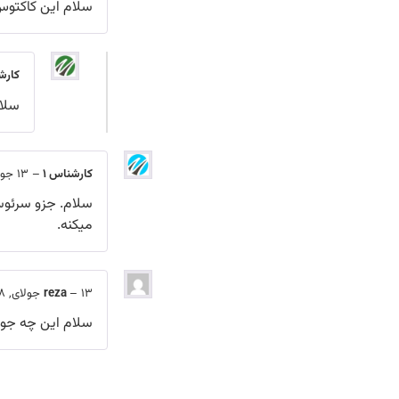
سلام اين كاكتو
کارش
سلام
کارشناس 1
–
13 جولای, 2018
سلام. جزو سرئوس
میکنه.
13 جولای, 2018
–
reza
سلام این چه جور