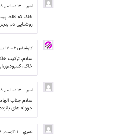
امیر
–
17 دسامبر, 2018
خاک که فقط پیت 
روشنایی دم پنجره
کارشناس 2
–
17 دسامبر, 2018
سلام. ترکیب خاک
خاک، کمبودنور،ابی
امیر
–
17 دسامبر, 2018
سلام جناب الهامی
جوونه های پانزد
نصري
–
1 آگوست, 2018