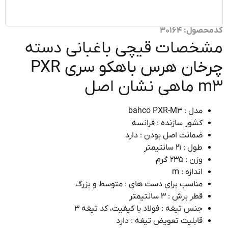
ول: 30164
خصات قیچی باغبانی دسته
چرخان هرس باهکو سری PXR
نشان اصل
مدل : bahco PXR-M3
کشور سازنده : فرانسه
ضمانت اصل بودن : دارد
طول : ۲1 سانتیمتر
وزن : ۲۳۵ گرم
اندازه : m
مناسب برای دست های : متوسط و بزرگ
قطر برش : 3 سانتیمتر
جنس تیغه : فولاد با کیفیت، کد تیغه 3
قابلیت تعویض تیغه : دارد