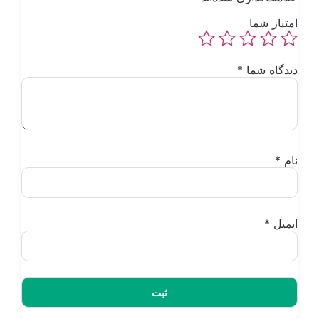
متیاز شما
یدگاه شما
*
ام
*
یمیل
*