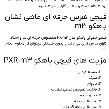
ر موجود است که اصلا کیفیت مناسبی ندارند و باعث خسته شدن
هنگام دست و کاهش کارایی خواهند بود.
چی هرس حرفه ای ماهی نشان
کو m3
قیچی باغبانی باهکو مدل PX-m2 مخصوص حرفه ای ها و استاد
ن هرس کاری می باشد و بدون خستگی میتوان کار مداوم انجام
یت های قیچی باهکو PXR-m3
دسته گردان
سبک
بادوام
قابلیت تعویض تمامی قطعات
تیز و برنده
عمر بالای تیغه
عمر بالای تمام قطعات