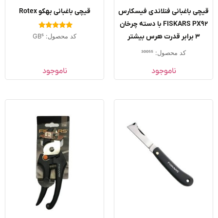
ی باغبانی فنلاندی فیسکارس
قیچی باغبانی بهکو Rotex
FISKARS PX92 با دسته چرخان
امتیاز
کد محصول: GB5
۳ برابر قدرت هرس بیشتر
5.00
از 5
کد محصول: 30055
ناموجود
ناموجود