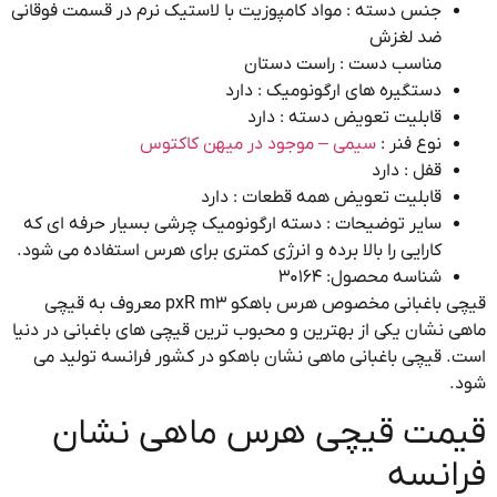
جنس دسته : مواد کامپوزیت با لاستیک نرم در قسمت فوقانی
ضد لغزش
مناسب دست : راست دستان
دستگیره های ارگونومیک : دارد
قابلیت تعویض دسته : دارد
نوع فنر :
سیمی – موجود در میهن کاکتوس
قفل : دارد
قابلیت تعویض همه قطعات : دارد
سایر توضیحات : دسته ارگونومیک چرشی بسیار حرفه ای که
کارایی را بالا برده و انرژی کمتری برای هرس استفاده می شود.
شناسه محصول:
30164
قیچی باغبانی مخصوص هرس باهکو pxR m3 معروف به قیچی
 نشان یکی از بهترین و محبوب ترین قیچی های باغبانی در دنیا
 قیچی باغبانی ماهی نشان باهکو در کشور فرانسه تولید می
.
مت قیچی هرس ماهی نشان
انسه