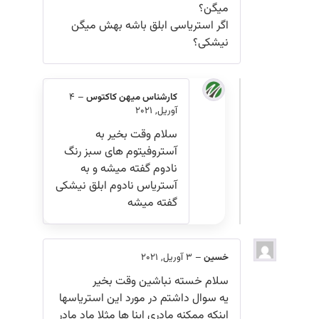
میگن؟
اگر استریاسی ابلق باشه بهش میگن
نیشکی؟
کارشناس میهن کاکتوس
–
4
آوریل, 2021
سلام وقت بخیر به
آستروفیتوم های سبز رنگ
نادوم گفته میشه و به
آستریاس نادوم ابلق نیشکی
گفته میشه
خسین
–
3 آوریل, 2021
سلام خسته نباشین وقت بخیر
یه سوال داشتم در مورد این استریاسها
اینکه ممکنه مادری اینا ها مثلا ماد مادر