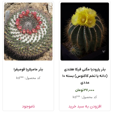
 مگنی فیکا هلندی
بذر مامیلاریا قومیفرا
(دانه یا تخم کاکتوس) بسته ۱۰
کد محصول: kd160
عددی
27,
تومان
ل: kd125
به سبد خرید
ناموجود