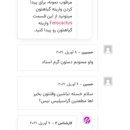
مرطوب نمونه، برای پیدا
کردن واریته گیاهتون
میتونید از این قسمت
Ferocactus
واریته
گیاهتون رو پیدا کنید.
حسیین
–
8 آوریل, 2021
واو ممنونم دمتون گرم استاد
حسین
–
6 آوریل, 2021
سلام خسته نباشین وقتتون بخیر
اها مطعنین گراسیلیس نیس؟
کارشناس 2
–
7 آوریل, 2021