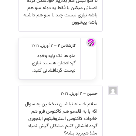
تا ملو گیش هم بذاریم خودشگن گرده
افسانی میکنن یا فقط یه دونه ملو هم
باشه نیازی نیست چند تا ملو هم داشته
باشه پیشوون
کارشناس 2
–
2 آوریل, 2021
ملو ها تک پایه وخود
گردافشان هستند نیازی
نیست گردافشانی کنید.
حسین
–
2 آوریل, 2021
سلام خسته نباشین ببخشین یه سوال
اگه با یه قلممو هم کاکتوس فرو هم
خانواده کاکتوس استروفیتوم اینجوری
گرده افشانی کنیم مشکلی گیش نمیاد
مثلا هیبرید بشه؟