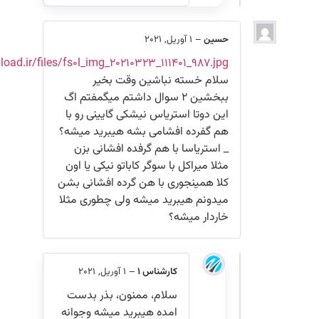
حسین
–
1 آوریل, 2021
https://uupload.ir/files/fs0l_img_20210323_111401_987.jpg
سلام خسته نباشین وقت بخیر
ببخشین ۲ سوال داشتم میگمفتم اگ
این دوتا استریاس نیشکی گایینی رو با
هم گفرده افشامی بشه هیبرید میشه؟
_ استریاسا با هم گرفده افشانی بزن
مثلا میراکل با سوگر کاباتو نیکی یا اون
کلا همینجوری با هن گرده افشانی بشن
میدونم هیبرید میشه ولی چطوری مثلا
خاردار میشه؟
کارشناس 1
–
1 آوریل, 2021
سلام، ممنون، بذر بدست
امده هیبرید میشه وجوانه