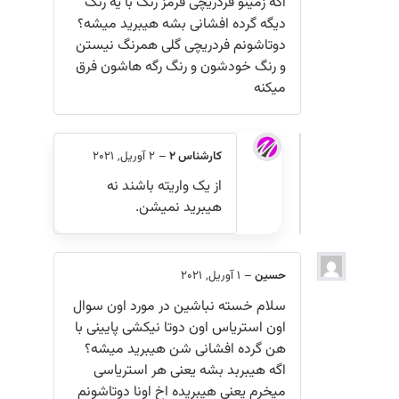
اگه زمینو فردریچی قرمز رنگ با یه رنگ
دیگه گرده افشانی بشه هیبرید میشه؟
دوتاشونم فردریچی گلی همرنگ نیستن
و رنگ خودشون و رنگ رگه هاشون فرق
میکنه
کارشناس 2
–
2 آوریل, 2021
از یک واریته باشند نه
هیبرید نمیشن.
حسین
–
1 آوریل, 2021
سلام خسته نباشین در مورد اون سوال
اون استریاس اون دوتا نیکشی پایینی با
هن گرده افشانی شن هیبرید میشه؟
اگه هیبربد بشه یعنی هر استریاسی
میخرم یعنی هیبریده اخ اونا دوتاشونم