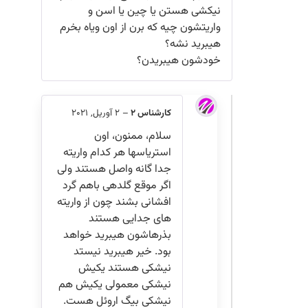
نیکشی هستن یا چین یا اسن و
واریتشون چیه که برن از اون ویاه بخرم
هیبرید نشه؟
خودشون هیبریدن؟
کارشناس 2
–
2 آوریل, 2021
سلام، ممنون، اون
استریاسها هر کدام واریته
جدا گانه واصل هستند ولی
اگر موقع گلدهی باهم گرد
افشانی بشند چون از واریته
های جدایی هستند
بذرهاشون هیبرید خواهد
بود. خیر هیبرید نیستد
نیشکی هستند یکیش
نیشکی معمولی یکیش هم
نیشکی بیگ اروئل هست.