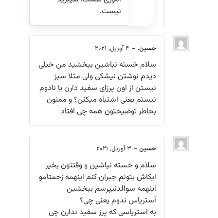
نیست.
حسین.
–
4 آوریل, 2021
سلام خسته نباشین ببخشید من خیلی
دیدم نوشتن نیشکی ولی مثلا سبز
نیستن از اون پرزای سفید دارن یا نادوم
نیستم یعنی اشتباه میکنن؟ و ممنون
بحاطر توضیحتون همه چی افتاد
حسین
–
3 آوریل, 2021
سلام و خسته نباشین و وقتتون بخیر
ایکاش بتونم جبران کنم اینهمه زحمتامو
اینهمه سوالدنیپرسم ببخشین
آستریاس ندوم یعنی چی؟
به استریاسی که پرز سفید ندارن چی