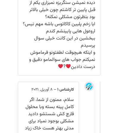
دیده نمیشن سنگریزه نمیزاری یکم از
قبل پایین تر کاشتم چون خیلی بالاتر
بود بنظرتون مشکلی نمکنه؟
ایا زخم پلیین کاکاتوس باشه مهم نیس؟
اروعول هایی پایینشم کندم
ببخشین در این کانت خیلی سوال
پرسیدم
و اینکه هیچوقت لطفتونو فرماموش
نمیکنم جواب های سوالمامو دقیق و
درست دادین
?
کارشناس 1
–
8 آوریل, 2021
سلام، ممنون از شما، اگر
کامل پینه بسته وبا محلول
قارچ کش شستشو دادید
مشکلی بوجود نمیاد برای
مدتی بهتر هست خاک زیاد