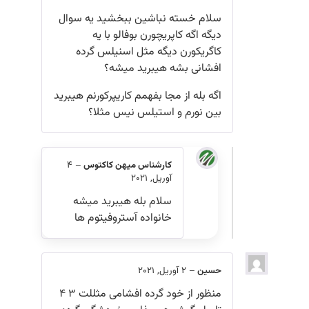
سلام خسته نباشین ببخشید یه سوال
دیگه اگه کاپریچورن بوفالو با یه
کاگریکورن دیگه مثل اسنیلس گرده
افشانی بشه هیبرید میشه؟
اگه بله از مجا بفهمم کاریپرکورنم هیبرید
بین نورم و استیلس نیس مثلا؟
کارشناس میهن کاکتوس
–
4
آوریل, 2021
سلام بله هیبرید میشه
خانواده آستروفیتوم ها
حسین
–
2 آوریل, 2021
منظور از خود گرده افشامی مثللت ۳ ۴