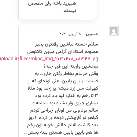
هیبرید باشه ولی مطمعن
نیستم.
حسیین
–
8 آوریل, 2021
سلام خسته نباشین وقتتون بخیر
ممنونم استادان گرامی میهن کاکتوس
https://uupload.ir/files/mkns_img_۲۰۲۱۰۴۰۸_۰۸۴۱۴۴.jpg
ببخشین واریته این فرو چیه؟
وقتی خریدم بخاطر رفتن خارو… به
قسمت پایین پایین یعنی اونجای که از
کهولت سن زرد میشه پر زخم بود مثلا
۳ تا زخم به اندازه لپه باد کرده بود
بیماری چیزی وار نشده بود سالمه و
سالم بود ولی من اونارو جراحی کردم
گیاهو تو قارچکش قوطه ور کردم ۲ روز
بعد کاشتم الانم حالش خوبه اون زخم
ها هم پایین پایین هستن پینه بستن…