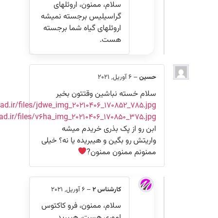
سلام، ممنون، اروئلهای
گراسیلیس برجسته نمیشه
اروئلهای گیاه شما برجسته
هست.
حسین
–
6 آوریل, 2021
سلام خسته نباشین وقتتون بخیر
https://uupload.ir/files/jdwe_img_20210406_170852_785.jpg
https://uupload.ir/files/v6ha_img_20210406_170850_375.jpg
ابن رو از پک بذری خریدم میشه
واریتش رو بگین و هیبریده یا نه؟ خیلی
ممنونم ممنون ممنون?
کارشناس 2
–
6 آوریل, 2021
سلام، ممنون، فرو کاکتوس
اموری هست، هیبرید