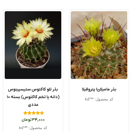
لاریا پتروفیلا
بذر تلو کاکتوس ستیسپینوس
(دانه یا تخم کاکتوس) بسته ۱۰
ل: kd154
عددی
امتیاز
34,000
تومان
5.00
از 5
کد محصول: kd146