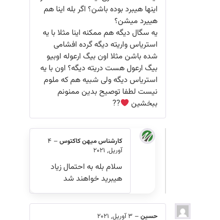
اینها هیبرد بوده باشن؟ اگر بله اینا هم
هییرد میشن؟
یه سگال دیگه هم ممکنه اینا مثلا با یه
استریاس واریته دیگه گرده افشامی
شده باشن مثلا اون بیگ ارعوله اوبیو
بیگ ارعول هست دریته دیگه؟ اون با یه
استریاس دیگه ولی شبیه هم که ملوم
نیست لطفا توصیح بدین ممنونم
ببخشین
??
کارشناس میهن کاکتوس
–
4
آوریل, 2021
سلام بله به احتمال زیاد
هیبرید خواهند شد
حسین
–
3 آوریل, 2021