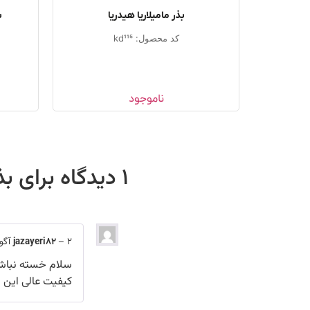
بذر مامیلاریا هیدریا
ب
کد محصول: kd115
ناموجود
1 دیدگاه برای
بذ
2 آگوست, 2021
–
jazayeri82
سلام خسته نباشید
کیفیت عالی این ب