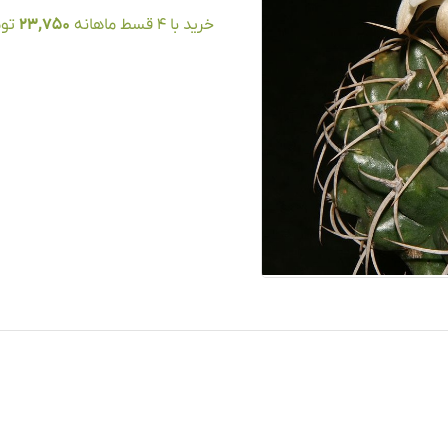
خرید با ۴ قسط ماهانه
23,750
توم