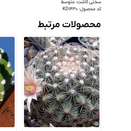
سختی کاشت: متوسط
کد محصول: KD1430
محصولات مرتبط