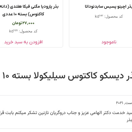
ذر اچینو پسیس سابدنوداتا
بذر پارودیا مگنی فیکا هلندی (دانه 
کاکتوس) بسته ۱۰ عددی
کد محصول: kd141
27,000
تومان
کد محصول: kd125
ناموجود
افزودن به سبد خرید
ر دیسکو کاکتوس سیلیکولا بسته ۱۰ عددی
 خدمت دکتر الهامی عزیز و جناب دروگریان نازنین تشکر میکنم بابت قرار
ذر