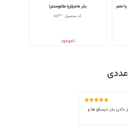
یا تخم
بذر مامیلاریا ملانوسنترا
کد محصول: kd157
ناموجود
امتیاز
5
از
 دادن بذر دیسکو ها و
5