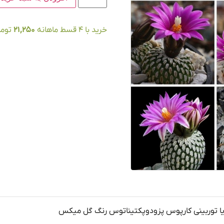
خرید با ۴ قسط ماهانه
21,250
توما
یا توربینی کارپوس پزودوپکتیناتوس رنگ گل میکس