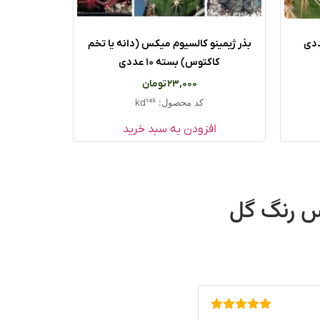
بذر ژیمینو کالسیوم میکس (دانه یا تخم
کاکتوس) بسته ۱۰ عددی
23,000
تومان
کد محصول: kd145
افزودن به سبد خرید
وس رنگ گل