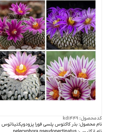
کدمحصول: kd1449
نام محصول: بذر کاکتوس پلسی فورا پزودوپکتیناتوس 
نام انگلیسی: pelecyphora pseudopectinatus