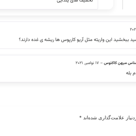
تخفیف های یلدایی
 ببخشید این واریته مثل آریو کارپوس ها ریشه ی غده دارند؟
ناس میهن کاکتوس
–
17 نوامبر, 2021
 بله
نیاز علامت‌گذاری شده‌اند
*