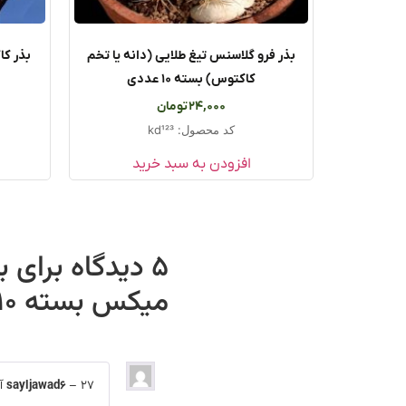
بذر فرو گلاسنس تیغ طلایی (دانه یا تخم
کاکتوس) بسته ۱۰ عددی
24,000
تومان
کد محصول: kd123
افزودن به سبد خرید
5 دیدگاه برای
ب
میکس بسته ۱۰ عددی
27 آوریل, 2025
–
sayljawad6