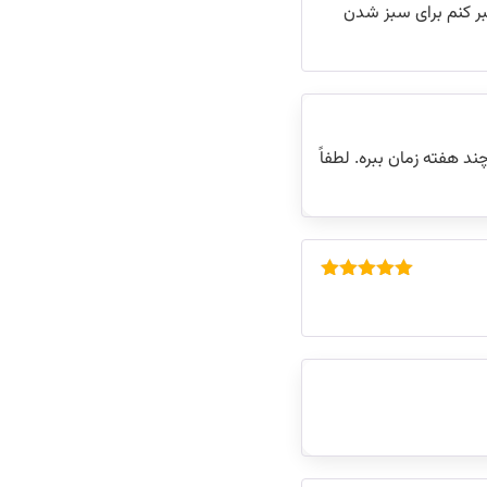
امتیاز
5
از
 نشدن چن روز صبر کنم برای سبز شدن
5
 هفته زمان ببره. لطفاً
امتیاز
5
از
5