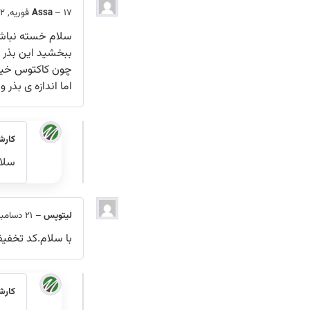
17 فوریه, 2022
–
Assa
سلام خسته نباش
ببخشید این بذر 
چون کاکتوس خیل
اما اندازه ی بذر
کارش
سلا
لیتوپس
–
21 دسامبر, 2021
با سلام.کد تخف
کارش