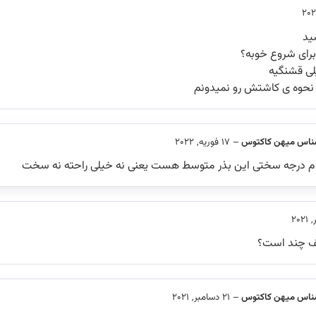
ید
برای شروع خوبه؟
ی قشنگیه
 و نحوه ی کاشتش رو نمیدونم
ناس میهن کاکتوس
–
17 فوریه, 2022
م درجه سختی این بذر متوسط هست یعنی نه خیلی راحته نه سخت
یف چند است؟
ناس میهن کاکتوس
–
21 دسامبر, 2021