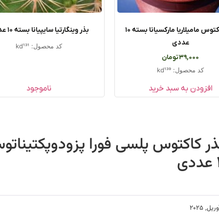
بذر کاکتوس مامیلاریا مارکسیانا بسته ۱۰
بذر وینگارتیا سایپیانا بسته ۱۰ عددی
عددی
کد محصول: kd131
39,000
تومان
کد محصول: kd139
افزودن به سبد خرید
ناموجود
ذر کاکتوس پلسی فورا پزودوپکتینات