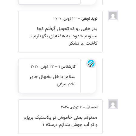
نوید نجفی
–
22 ژوئن, 2020
بذر هایی رو که تحویل گرفتم کجا
میتونم حدودا یه هفته ای نگهدارم تا
کاشت .با تشکر
کارشناس 1
–
22 ژوئن, 2020
سلام، داخل یخچال جای
تخم مرغی.
احسان
–
6 ژوئن, 2020
ممنونم یعنی خاموش تو پلاستیک بریزم
و تو آب جوش بندازم درسته ؟