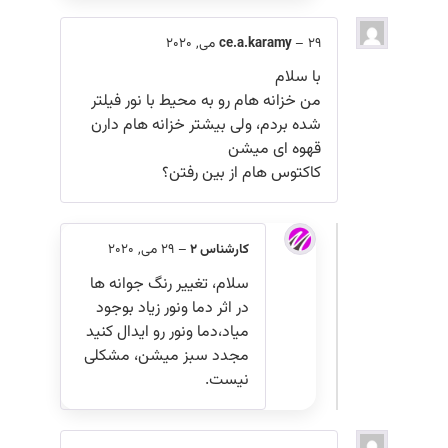
29 می, 2020
–
ce.a.karamy
با سلام
من خزانه هام رو به محیط با نور فیلتر
شده بردم، ولی بیشتر خزانه هام دارن
قهوه ای میشن
کاکتوس هام از بین رفتن؟
کارشناس 2
–
29 می, 2020
سلام، تغییر رنگ جوانه ها
در اثر دما ونور زیاد بوجود
میاد،دما ونور رو ایدال کنید
مجدد سبز میشن، مشکلی
نیست.