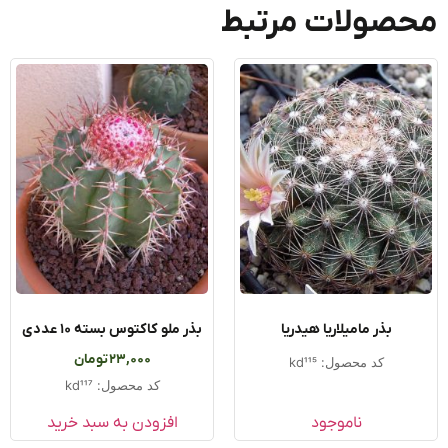
صولات مرتبط
بذر مامیلاریا هیدریا
بذر ملو کاکتوس بسته ۱۰ عددی
23,000
تومان
کد محصول: kd115
کد محصول: kd117
ناموجود
افزودن به سبد خرید