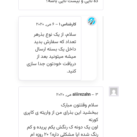
ده تایی و بیست تایی باشه؟
کارشناس 1
–
6 می, 2020
سلام، از یک نوع بذرهر
تعداد که سفارش بدید
داخل یک بسته ارسال
میشه میتونید بعد از
دریافت خودتون جدا سازی
کنید.
3 می, 2020
–
aliirezahn
سلام وقتتون مبارک
ببخشید این بذرای من از واریته ی کاپری
کورنه
اون یک دونه ک رنگش یکم پریده و کم
رنگ شده ایا مشکلی داره؟ ۲۰ روزه ام