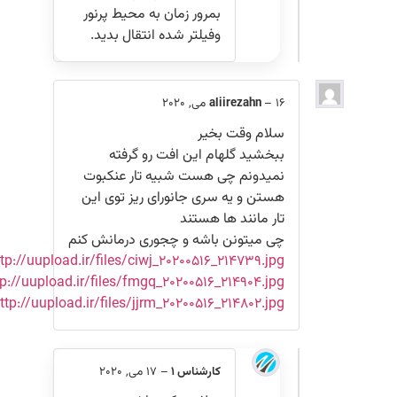
بمرور زمان به محیط پرنور
وفیلتر شده انتقال بدید.
16 می, 2020
–
aliirezahn
سلام وقت بخیر
ببخشید گلهام این افت رو گرفته
نمیدونم چی هست شبیه تار عنکبوت
هستن و یه سری جانورای ریز توی این
تار مانند ها هستند
چی میتونن باشه و چجوری درمانش کنم
http://uupload.ir/files/ciwj_۲۰۲۰۰۵۱۶_۲۱۴۷۳۹.jpg
http://uupload.ir/files/fmgq_۲۰۲۰۰۵۱۶_۲۱۴۹۰۴.jpg
http://uupload.ir/files/jjrm_۲۰۲۰۰۵۱۶_۲۱۴۸۰۲.jpg
کارشناس 1
–
17 می, 2020