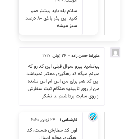
آگوست, 2020
سلام بله باید بیشتر صبر
کنید این بذر بالای ۸۰ درصد
سبز میشه
علیرضا حسن زاده
–
24 ژوئن, 2020
ببخشید پیرو سوال قبلی این کد رو که
میزنم میگه کد رهگیری معتبر نمیباشد
این کد هم برای من اس ام اس نشده
من از روی تاییدیه هنگام ثبت سفارش
از روی سایت برداشتم .با تشکر
کارشناس 1
–
24 ژوئن, 2020
اون کد سفارش هست، کد
رهگیری موقع ارسال