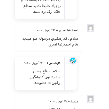
یکدست وصاف باشه، بستر
رو زیاد جابجا نکنید سطح
خاک ترک برداشته.
احمدرضا امیری
–
24 آوریل, 2020
سلام . کد رهگیری مرسوله منو میدید.
بنام احمدرضا امیری
کارشناس 1
–
24 آوریل, 2020
سلام، موقع ارسال
سفارشتون کدرهگیری
براتون smsمیشه.
سعید
–
19 آوریل, 2020