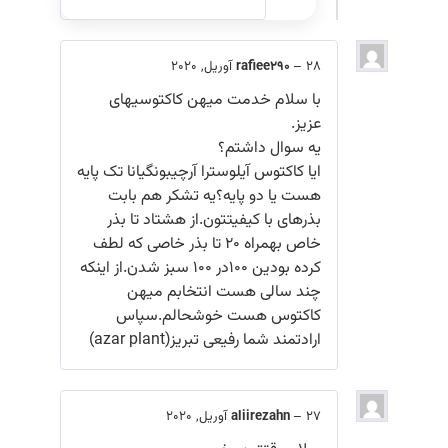
28 آوریل, 2020
–
rafiee290
با سلام خدمت میهن کاکتوسیهای
عزیز.
یه سوال داشتم؟
ایا کاکتوس آیلوسترا آرچیبونگیانا تک پایه
هست یا دو پایه؟یه تشکر هم بابت
بذرهای با کیفیتتون.از هشتاد تا بذر
خاص بهمراه ۲۰ تا بذر خاصی که لطف
کرده بودین ۱۰۰در ۱۰۰ سبز شدن.از اینکه
چند سالی هست انتخابم میهن
کاکتوس هست خوشحالم.سپاس
ارادتمند شما رفیعی تبریز(azar plant)
27 آوریل, 2020
–
aliirezahn