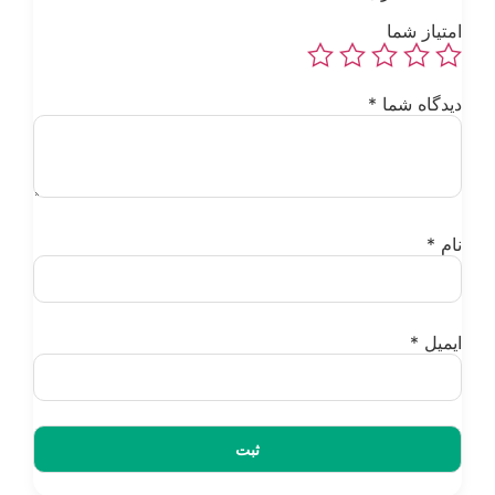
متیاز شما
یدگاه شما
*
ام
*
یمیل
*