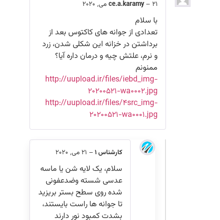
21 می, 2020
–
ce.a.karamy
با سلام
تعدادی از جوانه های کاکتوس بعد از
برداشتن در خزانه این شکلی شدن، زرد
و نرم، علتش چیه و درمان داره آیا؟
ممنونم
http://uupload.ir/files/iebd_img-
20200521-wa0002.jpg
http://uupload.ir/files/4src_img-
20200521-wa0001.jpg
کارشناس 1
–
21 می, 2020
سلام، یک لایه شن یا ماسه
عدسی شسته وضدعفونی
شده روی سطح بستر بریزید
تا جوانه ها راست بایستند،
بشدت کمبود نور دارند