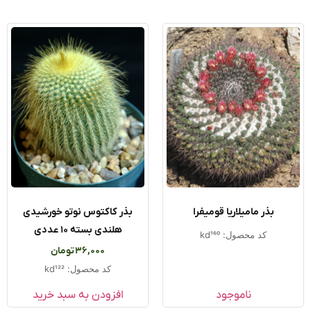
بذر مامیلاریا قومیفرا
بذر کاکتوس نوتو خورشیدی
هلندی بسته ۱۰ عددی
کد محصول: kd160
36,000
تومان
کد محصول: kd122
ناموجود
افزودن به سبد خرید