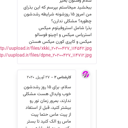
سلام وقتتون بخیر
ببخشید میخاستم بپرسم که این بذرای
من امروز ۱۵ روزشونه شرایطه رشدشون
چطوره؟ مشکلی ندارن؟
بذرا شامل استروفیتوم میکس
استریاس میکس و اچینو فوسالو
میکس و کاپری کورن میکس هستن
http://uupload.ir/files/xkki_۲۰۲۰۰۴۲۷_۱۱۴۵۴۲.jpg
http://uupload.ir/files/dpne_۲۰۲۰۰۴۲۷_۱۱۴۷۱۲.jpg
کارشناس 2
–
27 آوریل, 2020
سلام، برای ۱۵ روز رشدشون
خوب وایدال هست مشکلی
ندارند، بمرور زمان نور رو
بیشتر کنید، قبل از استفاد
از پیت ماس حتما پیت
ماس رو الک کنید تا بستر