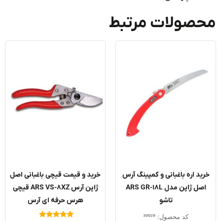
صولات مرتبط
ید اره باغبانی و کمپینگ آرس
خرید و قیمت قیچی باغبانی اصل
اصل ژاپن مدل ARS GR-18L
ژاپن آرس ARS VS-8XZ قیچی
تاشو
هرس حرفه ای آرس
کد محصول: 30029