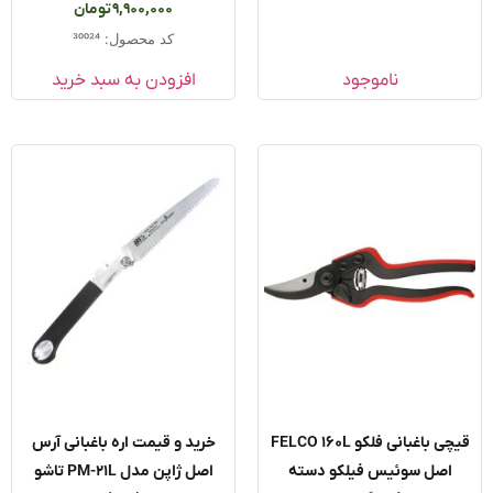
امتیاز
9,900,000
تومان
5.00
از 5
کد محصول: 30024
ناموجود
افزودن به سبد خرید
قیچی باغبانی فلکو FELCO 160L
خرید و قیمت اره باغبانی آرس
اصل سوئیس فیلکو دسته
اصل ژاپن مدل PM-21L تاشو