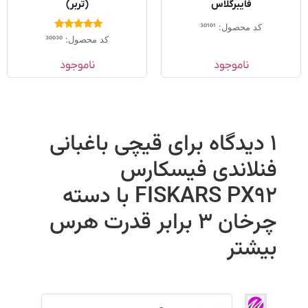
فایبرگلاس
(تربر)
کد محصول: 30101
امتیاز
کد محصول: 30030
5.00
از 5
ناموجود
ناموجود
1 دیدگاه برای
قیچی باغبانی
فنلاندی فیسکارس
FISKARS PX92 با دسته
چرخان ۳ برابر قدرت هرس
بیشتر