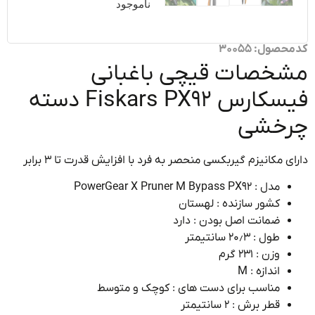
ناموجود
ول: 30055
خصات قیچی باغبانی
فیسکارس Fiskars PX92 دسته
خشی
ی مکانیزم گیربکسی منحصر به فرد با افزایش قدرت تا ۳ برابر
مدل : PowerGear X Pruner M Bypass PX92
کشور سازنده : لهستان
ضمانت اصل بودن : دارد
طول : ۲۰٫۳ سانتیمتر
وزن : ۲۳۱ گرم
اندازه : M
مناسب برای دست های : کوچک و متوسط
قطر برش : ۲ سانتیمتر