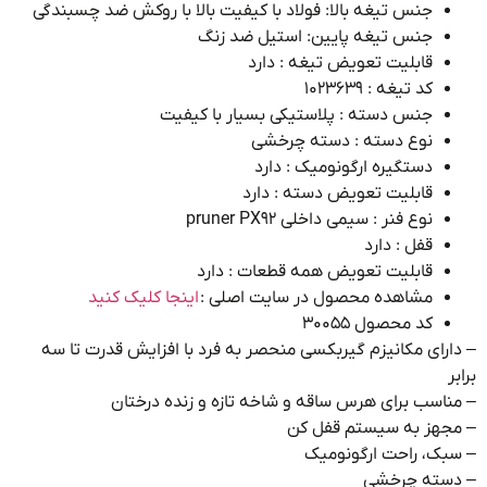
جنس تیغه بالا: فولاد با کیفیت بالا با روکش ضد چسبندگی
جنس تیغه پایین: استیل ضد زنگ
قابلیت تعویض تیغه : دارد
کد تیغه : ۱۰۲۳۶۳۹
جنس دسته : پلاستیکی بسیار با کیفیت
نوع دسته : دسته چرخشی
دستگیره ارگونومیک : دارد
قابلیت تعویض دسته : دارد
نوع فنر : سیمی داخلی pruner PX92
قفل : دارد
قابلیت تعویض همه قطعات : دارد
مشاهده محصول در سایت اصلی :
اینجا کلیک کنید
کد محصول ۳۰۰۵۵
رای مکانیزم گیربکسی منحصر به فرد با افزایش قدرت تا سه
اسب برای هرس ساقه و شاخه تازه و زنده درختان
جهز به سیستم قفل کن
ک، راحت ارگونومیک
سته چرخشی