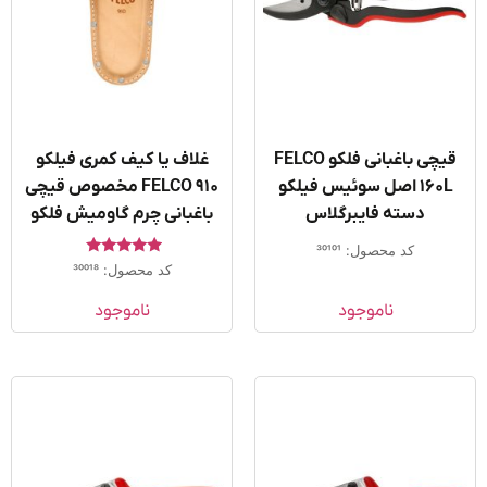
قیچی باغبانی فلکو FELCO
غلاف یا کیف کمری فیلکو
160L اصل سوئیس فیلکو
FELCO 910 مخصوص قیچی
دسته فایبرگلاس
باغبانی چرم گاومیش فلکو
کد محصول: 30101
امتیاز
کد محصول: 30018
5.00
از 5
ناموجود
ناموجود