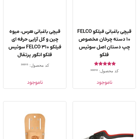
قیچی باغبانی فیلکو FELCO
قیچی باغبانی هرس، میوه
10 دسته چرخان مخصوص
چین و گل آرایی حرفه ای
پ دستان اصل سوئیس
فیلکو FELCO 310 سوئیس
فلکو
فلکو انگور پرتقال
کد محصول: 30015
امتیاز
کد محصول: 30010
5.00
از 5
ناموجود
ناموجود