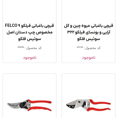
ی باغبانی میوه چین و گل
قیچی باغبانی فیلکو FELCO 9
آرایی و بونسای فیلکو 322
مخصوص چپ دستان اصل
سوئیس فلکو
سوئیس فلکو
کد محصول: 30140
کد محصول: 30009
ناموجود
ناموجود