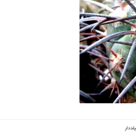
لددار