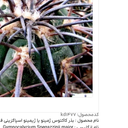
کدمحصول: kd1477
نام محصول : بذر کاکتوس ژمینو یا ژیمینو اسپاگزینی فی
نام انگلیسی : Gymnocalycium Spegazzinii major