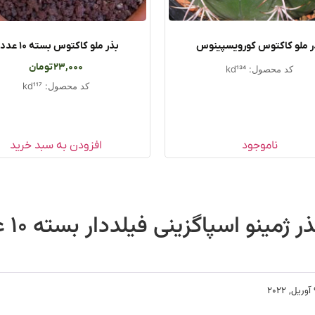
ر ملو کاکتوس کورویسپینوس
بذر ملو کاکتوس بسته ۱۰ عددی
23,000
تومان
کد محصول: kd134
کد محصول: kd117
ناموجود
افزودن به سبد خرید
ذر ژمینو اسپاگزینی فیلددار بسته ۱۰ عددی
2022