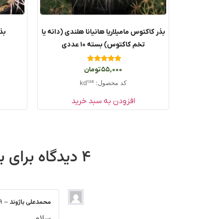
بذر کاکتوس مامیلاریا هانیانا هلندی (دانه یا
بذ
تخم کاکتوس) بسته ۱۰ عددی
امتیاز
55,000
تومان
5.00
از 5
کد محصول: kd128
افزودن به سبد خرید
4 دیدگاه برای
ب
محمدعلی باژوند
–
9 آوریل, 
سلام