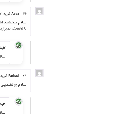
26 فوریه, 2022
–
Assa
سلام ببخشید ایا 
یا تخفیف نمیزارید
کارش
سلام
24 فوریه, 2022
–
Farhad
سلام چ تضمینی ه
کارش
سلا