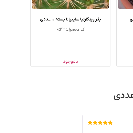
بذر وینگارتیا سایپیانا بسته ۱۰ عددی
کد محصول: kd131
ناموجود
امتیاز
5
از