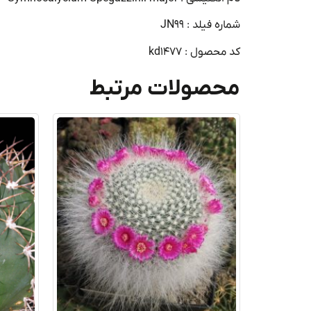
شماره فیلد : JN99
کد محصول : kd1477
محصولات مرتبط