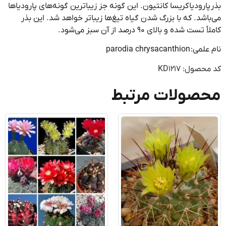
ارودیا
کریسا
کانتیون
.
این
گونه
جز زیباترین
گونه‌های
پارودیاها
اشد
. که با بزرگ شدن گیاه
تیغ‌ها
زیباتر خواهد شد. این بذر
ً
تست
شده
و بالای
۹۰
درصد از آن سبز
می‌شود
.
parodia chrysacanth
صول: KD1217
صولات مرتبط