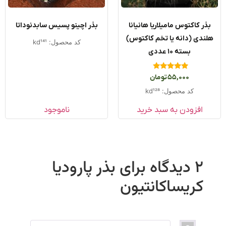
ذر کاکتوس مامیلاریا هانیانا
بذر اچینو پسیس سابدنوداتا
ندی (دانه یا تخم کاکتوس)
کد محصول: kd141
بسته ۱۰ عددی
امتیاز
55,000
تومان
5.00
از 5
کد محصول: kd128
افزودن به سبد خرید
ناموجود
2 دیدگاه برای
بذر پارودیا
کریساکانتیون