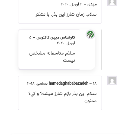
مهدی
–
4 آوریل, 2020
سلام. زمان شارژ این بذر. با تشکر
کارشناس میهن کاکتوس
–
5
آوریل, 2020
سلام متاسفانه مشخص
نیست
18 دسامبر, 2018
–
hamedaghababazadeh
سلام این بذر بازم شارژ میشه؟ و کي؟
ممنون