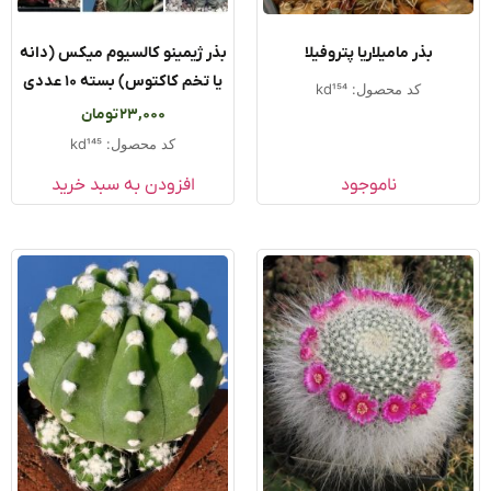
بذر مامیلاریا پتروفیلا
بذر ژیمینو کالسیوم میکس (دانه
یا تخم کاکتوس) بسته ۱۰ عددی
کد محصول: kd154
23,000
تومان
کد محصول: kd145
ناموجود
افزودن به سبد خرید