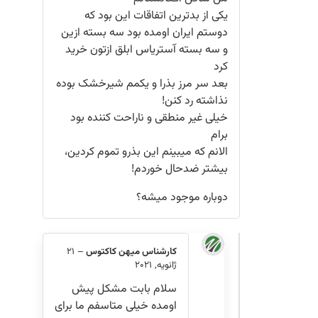
یکی از بدترین اتفاقات این بود که
دوستم ایران اومده بود سه بسته ازین
و سه بسته آستریاس ابلق ازتون خرید
کرد
بعد سر مرز بذرا و یکمم شیرخشک بوده
نذاشته رد کنن!
خیلی غیر منطقی و ناراحت کننده بود
برام
الانم که میبینم این بذرو تموم کردین،
بیشتر ضدحال خوردم!
دوباره موجود میشه؟
کارشناس میهن کاکتوس
–
21
ژانویه, 2021
سلام بابت مشکل پیش
اومده خیلی متاسفم ما برای