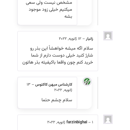
مشخص نیست ولی سعی
میکنیم خیلی زود موجود
بشه
زانیار
–
12 ژانویه, 2022
سلام اگه میشه خواهشاً این بذر رو
شارژ کنید خیلی دوست دارم از شما
خرید کنم چون واقعا باکیفیته بذر هاتون
کارشناس میهن کاکتوس
–
13
ژانویه, 2022
سلام چشم حتما
1 ژانویه, 2022
–
farzinbighal