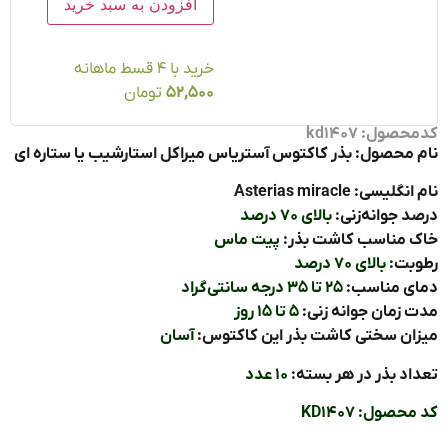
افزودن به سبد خرید
خرید با ۴ قسط ماهانه
52,500
تومان
ول: kd1407
محصول: بذر کاکتوس آستریاس میراکل استارشیب یا ستاره ای
یسی: Asterias miracle
 جوانه‌زنی:
بالای ۷۰ درصد
 مناسب کاشت بذر:
پیت ماس
بت:
بالای ۷۰ درصد
ی مناسب:
۲۵ تا ۳۵ درجه سانتی‌گراد
زمان جوانه زنی:
۵ تا ۱۵ روز
ان سختی کاشت بذر این کاکتوس:
آسان
د بذر در هر بسته:
۱۰ عدد
صول: KD1407