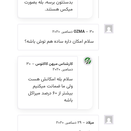
بدستتون برسه، بله بصورت
میکس هستند.
30 دسامبر, 2020
–
OZMA
سلام امکان داره ساده هم توش باشه؟
کارشناس میهن کاکتوس
–
30
دسامبر, 2020
سلام بله امکانش هست
ولی ما ضمانت میکنیم
بیشتر از ۶۰ درصد میراکل
باشه
میلاد
–
29 دسامبر, 2020