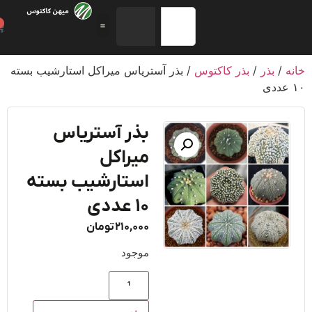
0
/
بذر
/
بذر کاکتوس
/ بذر آستریاس میراکل استارشیب بسته
بذر آستریاس
میراکل
استارشیب بسته
۱۰ عددی
210,000
تومان
موجود