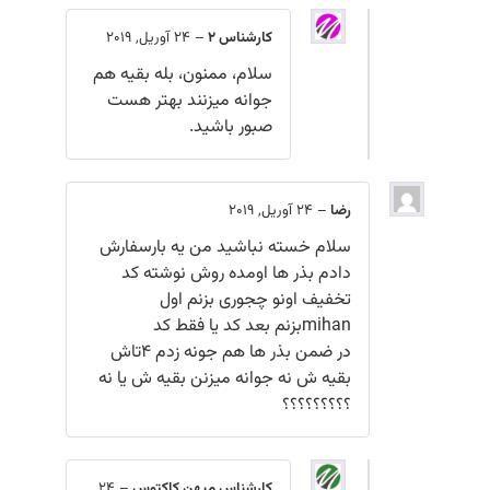
کارشناس 2
–
24 آوریل, 2019
سلام، ممنون، بله بقیه هم
جوانه میزنند بهتر هست
صبور باشید.
رضا
–
24 آوریل, 2019
سلام خسته نباشید من یه بار‌سفارش
دادم بذر ها اومده روش نوشته کد
تخفیف اونو چجوری بزنم اول
mihanبزنم بعد کد یا فقط کد
در ضمن بذر ها هم جونه زدم ۴تاش
بقیه ش نه جوانه میزنن بقیه ش یا نه
؟؟؟؟؟؟؟؟؟
کارشناس میهن کاکتوس
–
24