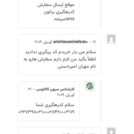
موقع ارسال سفارش
کدرهگیری براتون
smsمیشه.
21 آوریل, 2019
–
amirhasanimehran0
سلام من بذر خریدم کد پیگیری ندادید
لطفاً بگید من لازم دارم سفارش هارو به
نام مهران امیرحسنی
کارشناس میهن کاکتوس
–
21
آوریل, 2019
سلام کدرهگیری شما
022739803100028420003119