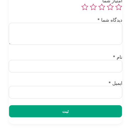
متیاز شما
یدگاه شما
*
ام
*
یمیل
*