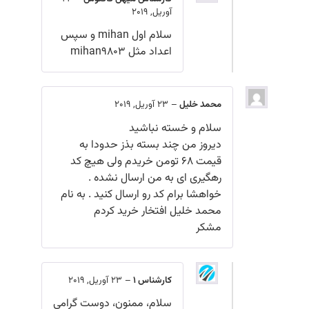
آوریل, 2019
سلام اول mihan و سپس
اعداد مثل mihan9803
محمد خلیل
–
23 آوریل, 2019
سلام و خسته نباشید
دیروز من چند بسته بذز حدودا به
قیمت 68 تومن خریدم ولی هیچ کد
رهگیری ای به من ارسال نشده .
خواهشا برام کد رو ارسال کنید . به نام
محمد خلیل افتخار خرید کردم
مشکر
کارشناس 1
–
23 آوریل, 2019
سلام، ممنون، دوست گرامی