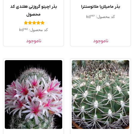
بذر مامیلاریا ملانوسنترا
بذر اچینو گروزنی هلندی کد
محصول
کد محصول: kd157
امتیاز
کد محصول: kd142
4.50
از 5
ناموجود
ناموجود