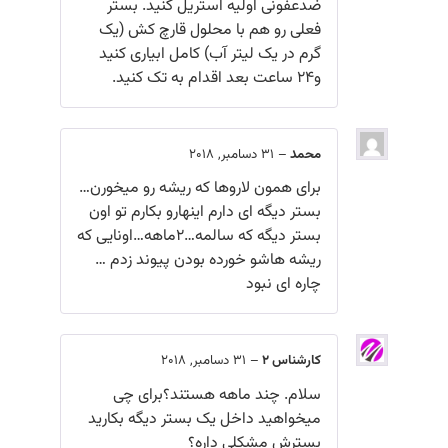
ضدعفونی اولیه استریل کنید. بستر
فعلی رو هم با محلول قارچ کش (یک
گرم در یک لیتر آب) کامل ابیاری کنید
و24 ساعت بعد اقدام به تک کنید.
محمد
–
31 دسامبر, 2018
برای همون لاروها که ریشه رو میخورن…
بستر دیگه ای دارم اینهارو بکارم تو اون
بستر دیگه که سالمه…2ماهه…اونایی که
ریشه هاشو خورده بودن پیوند زدم …
چاره ای نبود
کارشناس 2
–
31 دسامبر, 2018
سلام. چند ماهه هستند؟برای چی
میخواهید داخل یک بستر دیگه بکارید
بسترش مشکلی داره؟