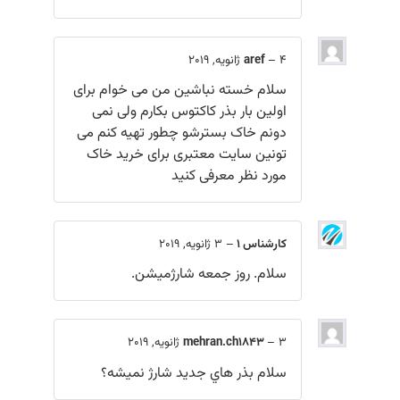
4 ژانویه, 2019
–
aref
سلام خسته نباشین من می خوام برای
اولین بار بذر کاکتوس بکارم ولی نمی
دونم خاک بسترشو چطور تهیه کنم می
تونین سایت معتبری برای خرید خاک
مورد نظر معرفی کنید
کارشناس 1
–
3 ژانویه, 2019
سلام. روز جمعه شارژمیشن.
3 ژانویه, 2019
–
mehran.ch1843
سلام بذر هاي جدید شارژ نميشه؟