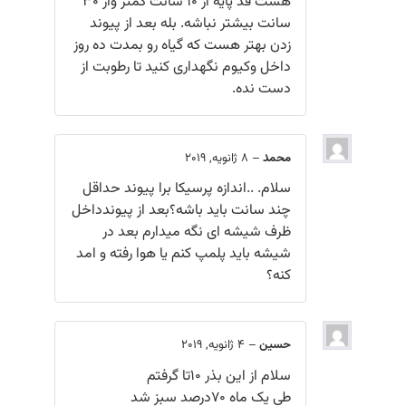
هست قد پایه از 10 سانت کمتر واز 30
سانت بیشتر نباشه. بله بعد از پیوند
زدن بهتر هست که گیاه رو بمدت ده روز
داخل وکیوم نگهداری کنید تا رطوبت از
دست نده.
محمد
–
8 ژانویه, 2019
سلام. ..اندازه پرسیکا برا پیوند حداقل
چند سانت باید باشه؟بعد از پیوندداخل
ظرف شیشه ای نگه میدارم بعد در
شیشه باید پلمپ کنم یا هوا رفته و امد
کنه؟
حسین
–
4 ژانویه, 2019
سلام از این بذر ۱۰تا گرفتم
طی یک ماه ۷۰درصد سبز شد