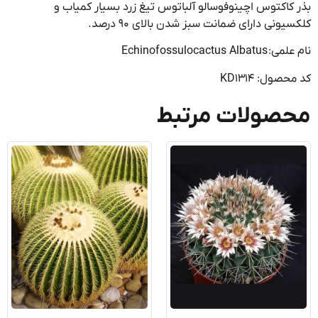
کاکتوس اچینوفوسالو آلباتوس تیغ زرد بسیار کمیاب و
یونی دارای ضمانت سبز شدن بالای ۹۰ درصد.
Echinofossulocactus Alb
صول: KD1314
صولات مرتبط