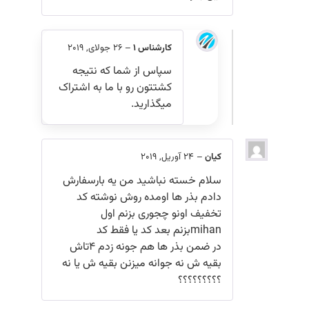
کارشناس 1
–
26 جولای, 2019
سپاس از شما که نتیجه
کشتتون رو با ما به اشتراک
میگذارید.
کیان
–
24 آوریل, 2019
سلام خسته نباشید من یه بار‌سفارش
دادم بذر ها اومده روش نوشته کد
تخفیف اونو چجوری بزنم اول
mihanبزنم بعد کد یا فقط کد
در ضمن بذر ها هم جونه زدم ۴تاش
بقیه ش نه جوانه میزنن بقیه ش یا نه
؟؟؟؟؟؟؟؟؟