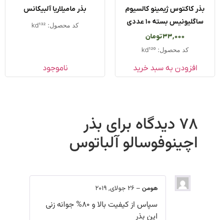
ذر کاکتوس ژیمینو کالسیوم
بذر مامیلاریا آلبیکانس
ساگلیونیس بسته ۱۰ عددی
کد محصول: kd132
33,000
تومان
کد محصول: kd120
افزودن به سبد خرید
ناموجود
78 دیدگاه برای
بذر
اچینوفوسالو آلباتوس
هومن
–
26 جولای, 2019
سپاس از کیفیت بالا و 80% جوانه زنی
این بذر